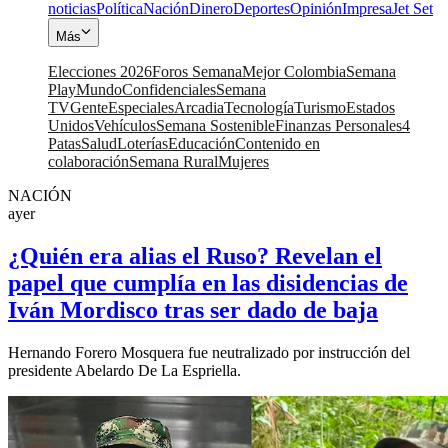
noticias
Política
Nación
Dinero
Deportes
Opinión
Impresa
Jet Set
Más
Elecciones 2026
Foros Semana
Mejor Colombia
Semana
Play
Mundo
Confidenciales
Semana
TV
Gente
Especiales
Arcadia
Tecnología
Turismo
Estados
Unidos
Vehículos
Semana Sostenible
Finanzas Personales
4
Patas
Salud
Loterías
Educación
Contenido en
colaboración
Semana Rural
Mujeres
NACIÓN
ayer
¿Quién era alias el Ruso? Revelan el
papel que cumplía en las disidencias de
Iván Mordisco tras ser dado de baja
Hernando Forero Mosquera fue neutralizado por instrucción del
presidente Abelardo De La Espriella.