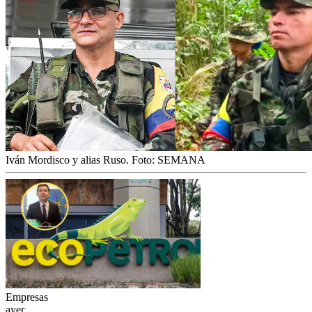
Iván Mordisco y alias Ruso.
Foto:
SEMANA
Empresas
ayer