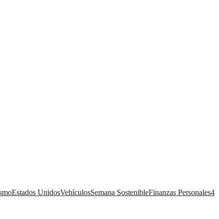
ismo
Estados Unidos
Vehículos
Semana Sostenible
Finanzas Personales
4