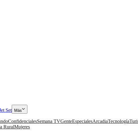
Jet Set
Más
ndo
Confidenciales
Semana TV
Gente
Especiales
Arcadia
Tecnología
Tur
a Rural
Mujeres