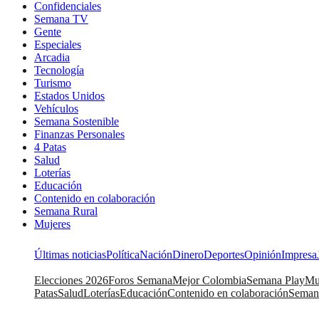
Confidenciales
Semana TV
Gente
Especiales
Arcadia
Tecnología
Turismo
Estados Unidos
Vehículos
Semana Sostenible
Finanzas Personales
4 Patas
Salud
Loterías
Educación
Contenido en colaboración
Semana Rural
Mujeres
Últimas noticias
Política
Nación
Dinero
Deportes
Opinión
Impresa
Elecciones 2026
Foros Semana
Mejor Colombia
Semana Play
Mu
Patas
Salud
Loterías
Educación
Contenido en colaboración
Seman