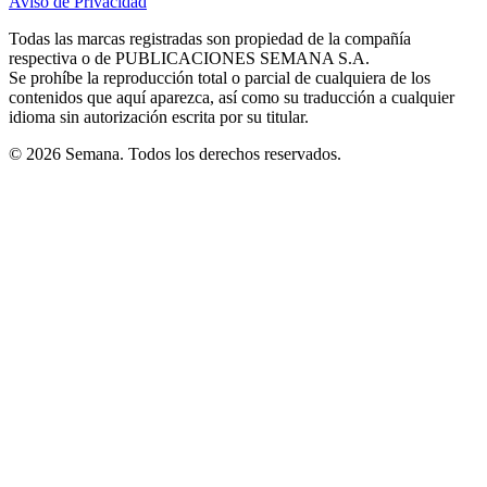
Aviso de Privacidad
Opens
new
new
new
new
new
in
window
window
window
window
window
Todas las marcas registradas son propiedad de la compañía
new
respectiva o de PUBLICACIONES SEMANA S.A.
window
Se prohíbe la reproducción total o parcial de cualquiera de los
contenidos que aquí aparezca, así como su traducción a cualquier
idioma sin autorización escrita por su titular.
© 2026 Semana. Todos los derechos reservados.