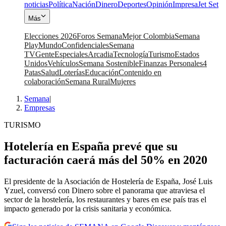
noticias
Política
Nación
Dinero
Deportes
Opinión
Impresa
Jet Set
Más
Elecciones 2026
Foros Semana
Mejor Colombia
Semana
Play
Mundo
Confidenciales
Semana
TV
Gente
Especiales
Arcadia
Tecnología
Turismo
Estados
Unidos
Vehículos
Semana Sostenible
Finanzas Personales
4
Patas
Salud
Loterías
Educación
Contenido en
colaboración
Semana Rural
Mujeres
Semana
|
Empresas
TURISMO
Hotelería en España prevé que su
facturación caerá más del 50% en 2020
El presidente de la Asociación de Hostelería de España, José Luis
Yzuel, conversó con Dinero sobre el panorama que atraviesa el
sector de la hostelería, los restaurantes y bares en ese país tras el
impacto generado por la crisis sanitaria y económica.