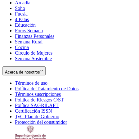
Arcadia
Soho
Opens
Fucsia
in
Opens
4 Patas
new
in
Educación
window
new
Foros Semana
window
Finanzas Personales
Semana Rural
Cocina
Círculo de Mujeres
Semana Sostenible
Acerca de nosotros
Términos de uso
Opens
Política de Tratamiento de Datos
in
Opens
Términos suscripciones
new
Opens
in
Política de Riesgos C/ST
window
in
Opens
new
Política SAGRILAFT
Opens
new
in
window
Certificación ISSN
Opens
in
window
new
TyC Plan de Gobierno
in
new
Opens
window
Protección del consumidor
new
window
in
Opens
window
new
in
window
new
window