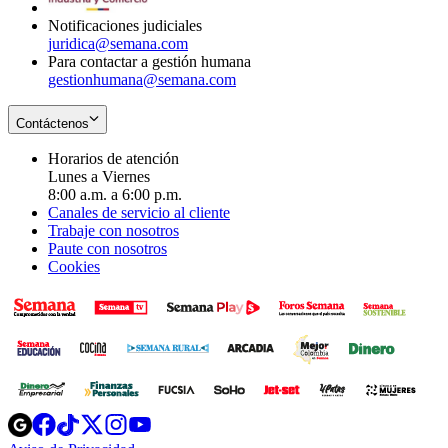
Notificaciones judiciales
juridica@semana.com
Para contactar a gestión humana
gestionhumana@semana.com
Contáctenos
Horarios de atención
Lunes a Viernes
8:00 a.m. a 6:00 p.m.
Canales de servicio al cliente
Trabaje con nosotros
Paute con nosotros
Cookies
Opens
Opens
Opens
Opens
Opens
in
in
in
in
in