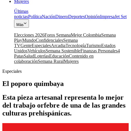
Mujeres
Últimas
noticias
Política
Nación
Dinero
Deportes
Opinión
Impresa
Jet Set
Más
Elecciones 2026
Foros Semana
Mejor Colombia
Semana
Play
Mundo
Confidenciales
Semana
TV
Gente
Especiales
Arcadia
Tecnología
Turismo
Estados
Unidos
Vehículos
Semana Sostenible
Finanzas Personales
4
Patas
Salud
Loterías
Educación
Contenido en
colaboración
Semana Rural
Mujeres
Especiales
El poporo quimbaya
Esta pieza artesanal representa lo mejor
del trabajo orfebre de una de las grandes
culturas prehispánicas.