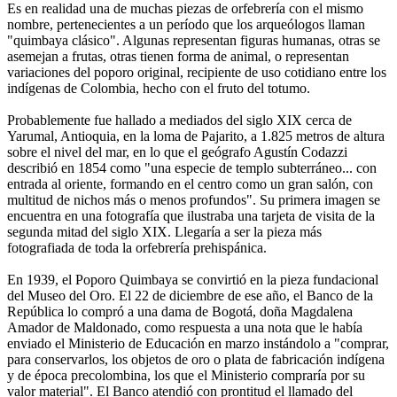
Es en realidad una de muchas piezas de orfebrería con el mismo
nombre, pertenecientes a un período que los arqueólogos llaman
"quimbaya clásico". Algunas representan figuras humanas, otras se
asemejan a frutas, otras tienen forma de animal, o representan
variaciones del poporo original, recipiente de uso cotidiano entre los
indígenas de Colombia, hecho con el fruto del totumo.
Probablemente fue hallado a mediados del siglo XIX cerca de
Yarumal, Antioquia, en la loma de Pajarito, a 1.825 metros de altura
sobre el nivel del mar, en lo que el geógrafo Agustín Codazzi
describió en 1854 como "una especie de templo subterráneo... con
entrada al oriente, formando en el centro como un gran salón, con
multitud de nichos más o menos profundos". Su primera imagen se
encuentra en una fotografía que ilustraba una tarjeta de visita de la
segunda mitad del siglo XIX. Llegaría a ser la pieza más
fotografiada de toda la orfebrería prehispánica.
En 1939, el Poporo Quimbaya se convirtió en la pieza fundacional
del Museo del Oro. El 22 de diciembre de ese año, el Banco de la
República lo compró a una dama de Bogotá, doña Magdalena
Amador de Maldonado, como respuesta a una nota que le había
enviado el Ministerio de Educación en marzo instándolo a "comprar,
para conservarlos, los objetos de oro o plata de fabricación indígena
y de época precolombina, los que el Ministerio compraría por su
valor material". El Banco atendió con prontitud el llamado del