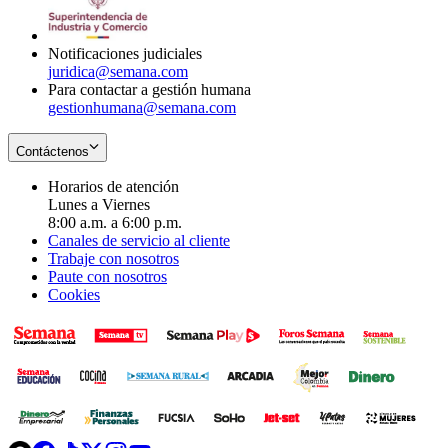
window
new
window
Notificaciones judiciales
juridica@semana.com
Para contactar a gestión humana
gestionhumana@semana.com
Contáctenos
Horarios de atención
Lunes a Viernes
8:00 a.m. a 6:00 p.m.
Canales de servicio al cliente
Trabaje con nosotros
Paute con nosotros
Cookies