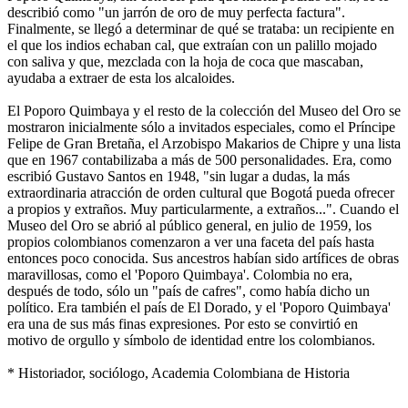
describió como "un jarrón de oro de muy perfecta factura".
Finalmente, se llegó a determinar de qué se trataba: un recipiente en
el que los indios echaban cal, que extraían con un palillo mojado
con saliva y que, mezclada con la hoja de coca que mascaban,
ayudaba a extraer de esta los alcaloides.
El Poporo Quimbaya y el resto de la colección del Museo del Oro se
mostraron inicialmente sólo a invitados especiales, como el Príncipe
Felipe de Gran Bretaña, el Arzobispo Makarios de Chipre y una lista
que en 1967 contabilizaba a más de 500 personalidades. Era, como
escribió Gustavo Santos en 1948, "sin lugar a dudas, la más
extraordinaria atracción de orden cultural que Bogotá pueda ofrecer
a propios y extraños. Muy particularmente, a extraños...". Cuando el
Museo del Oro se abrió al público general, en julio de 1959, los
propios colombianos comenzaron a ver una faceta del país hasta
entonces poco conocida. Sus ancestros habían sido artífices de obras
maravillosas, como el 'Poporo Quimbaya'. Colombia no era,
después de todo, sólo un "país de cafres", como había dicho un
político. Era también el país de El Dorado, y el 'Poporo Quimbaya'
era una de sus más finas expresiones. Por esto se convirtió en
motivo de orgullo y símbolo de identidad entre los colombianos.
* Historiador, sociólogo, Academia Colombiana de Historia