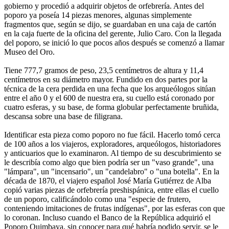
gobierno y procedió a adquirir objetos de orfebrería. Antes del
poporo ya poseía 14 piezas menores, algunas simplemente
fragmentos que, según se dijo, se guardaban en una caja de cartón
en la caja fuerte de la oficina del gerente, Julio Caro. Con la llegada
del poporo, se inició lo que pocos años después se comenzó a llamar
Museo del Oro.
Tiene 777,7 gramos de peso, 23,5 centímetros de altura y 11,4
centímetros en su diámetro mayor. Fundido en dos partes por la
técnica de la cera perdida en una fecha que los arqueólogos sitúan
entre el año 0 y el 600 de nuestra era, su cuello está coronado por
cuatro esferas, y su base, de forma globular perfectamente bruñida,
descansa sobre una base de filigrana.
Identificar esta pieza como poporo no fue fácil. Hacerlo tomó cerca
de 100 años a los viajeros, exploradores, arqueólogos, historiadores
y anticuarios que lo examinaron. Al tiempo de su descubrimiento se
le describía como algo que bien podría ser un "vaso grande", una
"lámpara", un "incensario", un "candelabro" o "una botella". En la
década de 1870, el viajero español José María Gutiérrez de Alba
copió varias piezas de orfebrería preshispánica, entre ellas el cuello
de un poporo, calificándolo como una "especie de frutero,
conteniendo imitaciones de frutas indígenas", por las esferas con que
lo coronan. Incluso cuando el Banco de la República adquirió el
Poporo Quimbaya, sin conocer para qué habría podido servir, se le