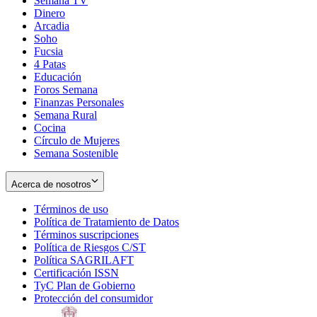
Semana TV
Dinero
Arcadia
Soho
Opens
Fucsia
in
Opens
4 Patas
new
in
Educación
window
new
Foros Semana
window
Finanzas Personales
Semana Rural
Cocina
Círculo de Mujeres
Semana Sostenible
Acerca de nosotros
Términos de uso
Opens
Política de Tratamiento de Datos
in
Opens
Términos suscripciones
new
Opens
in
Política de Riesgos C/ST
window
in
Opens
new
Política SAGRILAFT
Opens
new
in
window
Certificación ISSN
Opens
in
window
new
TyC Plan de Gobierno
in
new
Opens
window
Protección del consumidor
new
window
in
Opens
window
new
in