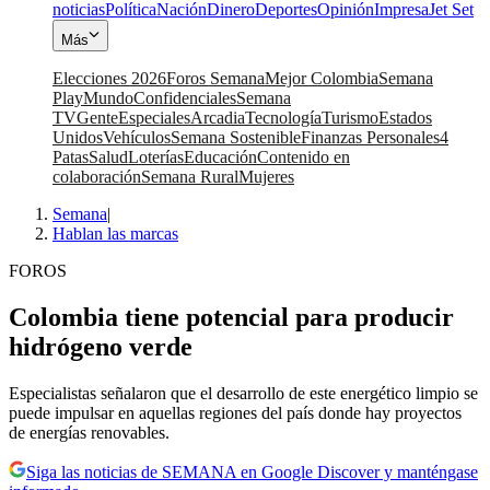
noticias
Política
Nación
Dinero
Deportes
Opinión
Impresa
Jet Set
Más
Elecciones 2026
Foros Semana
Mejor Colombia
Semana
Play
Mundo
Confidenciales
Semana
TV
Gente
Especiales
Arcadia
Tecnología
Turismo
Estados
Unidos
Vehículos
Semana Sostenible
Finanzas Personales
4
Patas
Salud
Loterías
Educación
Contenido en
colaboración
Semana Rural
Mujeres
Semana
|
Hablan las marcas
FOROS
Colombia tiene potencial para producir
hidrógeno verde
Especialistas señalaron que el desarrollo de este energético limpio se
puede impulsar en aquellas regiones del país donde hay proyectos
de energías renovables.
Siga las noticias de SEMANA en Google Discover y manténgase