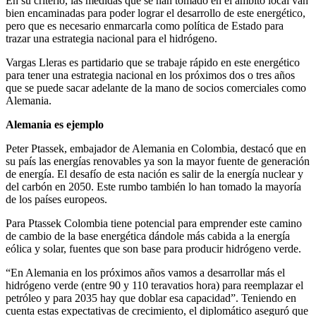
En su criterio, las medidas que se han tomado en el ámbito local van
bien encaminadas para poder lograr el desarrollo de este energético,
pero que es necesario enmarcarla como política de Estado para
trazar una estrategia nacional para el hidrógeno.
Vargas Lleras es partidario que se trabaje rápido en este energético
para tener una estrategia nacional en los próximos dos o tres años
que se puede sacar adelante de la mano de socios comerciales como
Alemania.
Alemania es ejemplo
Peter Ptassek, embajador de Alemania en Colombia, destacó que en
su país las energías renovables ya son la mayor fuente de generación
de energía. El desafío de esta nación es salir de la energía nuclear y
del carbón en 2050. Este rumbo también lo han tomado la mayoría
de los países europeos.
Para Ptassek Colombia tiene potencial para emprender este camino
de cambio de la base energética dándole más cabida a la energía
eólica y solar, fuentes que son base para producir hidrógeno verde.
“En Alemania en los próximos años vamos a desarrollar más el
hidrógeno verde (entre 90 y 110 teravatios hora) para reemplazar el
petróleo y para 2035 hay que doblar esa capacidad”. Teniendo en
cuenta estas expectativas de crecimiento, el diplomático aseguró que