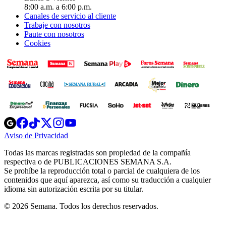
8:00 a.m. a 6:00 p.m.
Canales de servicio al cliente
Trabaje con nosotros
Paute con nosotros
Cookies
Opens
Opens
Opens
Opens
Opens
in
in
in
in
in
Aviso de Privacidad
Opens
new
new
new
new
new
in
window
window
window
window
window
Todas las marcas registradas son propiedad de la compañía
new
respectiva o de PUBLICACIONES SEMANA S.A.
window
Se prohíbe la reproducción total o parcial de cualquiera de los
contenidos que aquí aparezca, así como su traducción a cualquier
idioma sin autorización escrita por su titular.
© 2026 Semana. Todos los derechos reservados.