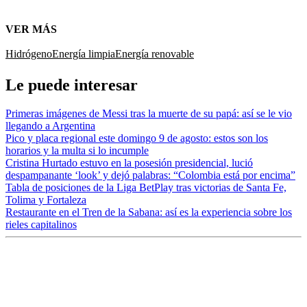
VER MÁS
Hidrógeno
Energía limpia
Energía renovable
Le puede interesar
Primeras imágenes de Messi tras la muerte de su papá: así se le vio
llegando a Argentina
Pico y placa regional este domingo 9 de agosto: estos son los
horarios y la multa si lo incumple
Cristina Hurtado estuvo en la posesión presidencial, lució
despampanante ‘look’ y dejó palabras: “Colombia está por encima”
Tabla de posiciones de la Liga BetPlay tras victorias de Santa Fe,
Tolima y Fortaleza
Restaurante en el Tren de la Sabana: así es la experiencia sobre los
rieles capitalinos