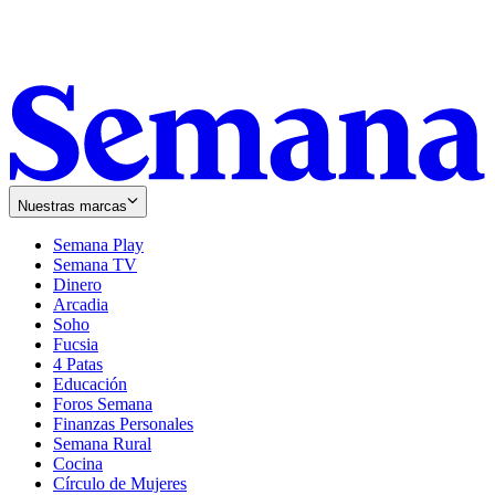
Nuestras marcas
Semana Play
Semana TV
Dinero
Arcadia
Soho
Opens
Fucsia
in
Opens
4 Patas
new
in
Educación
window
new
Foros Semana
window
Finanzas Personales
Semana Rural
Cocina
Círculo de Mujeres