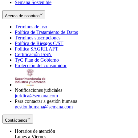
Semana Sostenible
Acerca de nosotros
Términos de uso
Opens
Política de Tratamiento de Datos
in
Opens
Términos suscripciones
new
Opens
in
Política de Riesgos C/ST
window
in
Opens
new
Política SAGRILAFT
Opens
new
in
window
Certificación ISSN
Opens
in
window
new
TyC Plan de Gobierno
in
new
Opens
window
Protección del consumidor
new
window
in
Opens
window
new
in
window
new
window
Notificaciones judiciales
juridica@semana.com
Para contactar a gestión humana
gestionhumana@semana.com
Contáctenos
Horarios de atención
Lunes a Viernes