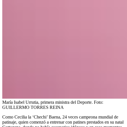
María Isabel Urrutia, primera ministra del Deporte.
Foto:
GUILLERMO TORRES REINA
Como Cecilia la ‘Chechi’ Baena, 24 veces campeona mundial de
patinaje, quien comenzó a entrenar con patines prestados en su natal