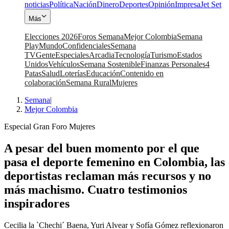
noticias
Política
Nación
Dinero
Deportes
Opinión
Impresa
Jet Set
Más
Elecciones 2026
Foros Semana
Mejor Colombia
Semana
Play
Mundo
Confidenciales
Semana
TV
Gente
Especiales
Arcadia
Tecnología
Turismo
Estados
Unidos
Vehículos
Semana Sostenible
Finanzas Personales
4
Patas
Salud
Loterías
Educación
Contenido en
colaboración
Semana Rural
Mujeres
Semana
|
Mejor Colombia
Especial Gran Foro Mujeres
A pesar del buen momento por el que
pasa el deporte femenino en Colombia, las
deportistas reclaman más recursos y no
más machismo. Cuatro testimonios
inspiradores
Cecilia la `Chechi´ Baena, Yuri Alvear y Sofía Gómez reflexionaron