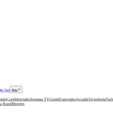
Jet Set
Más
ndo
Confidenciales
Semana TV
Gente
Especiales
Arcadia
Tecnología
Tur
a Rural
Mujeres