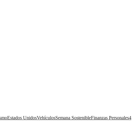
ismo
Estados Unidos
Vehículos
Semana Sostenible
Finanzas Personales
4