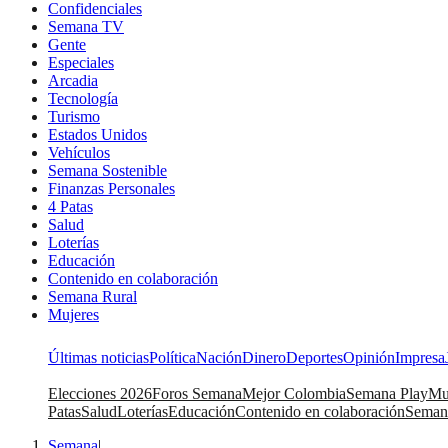
Confidenciales
Semana TV
Gente
Especiales
Arcadia
Tecnología
Turismo
Estados Unidos
Vehículos
Semana Sostenible
Finanzas Personales
4 Patas
Salud
Loterías
Educación
Contenido en colaboración
Semana Rural
Mujeres
Últimas noticias
Política
Nación
Dinero
Deportes
Opinión
Impresa
Elecciones 2026
Foros Semana
Mejor Colombia
Semana Play
Mu
Patas
Salud
Loterías
Educación
Contenido en colaboración
Seman
Semana
|