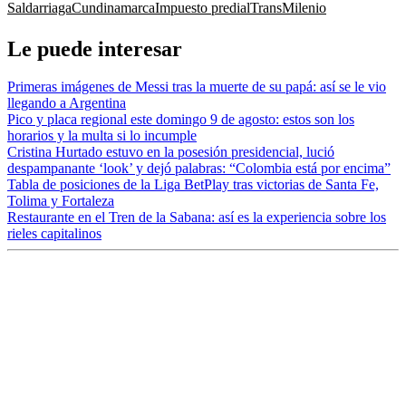
Saldarriaga
Cundinamarca
Impuesto predial
TransMilenio
Le puede interesar
Primeras imágenes de Messi tras la muerte de su papá: así se le vio
llegando a Argentina
Pico y placa regional este domingo 9 de agosto: estos son los
horarios y la multa si lo incumple
Cristina Hurtado estuvo en la posesión presidencial, lució
despampanante ‘look’ y dejó palabras: “Colombia está por encima”
Tabla de posiciones de la Liga BetPlay tras victorias de Santa Fe,
Tolima y Fortaleza
Restaurante en el Tren de la Sabana: así es la experiencia sobre los
rieles capitalinos