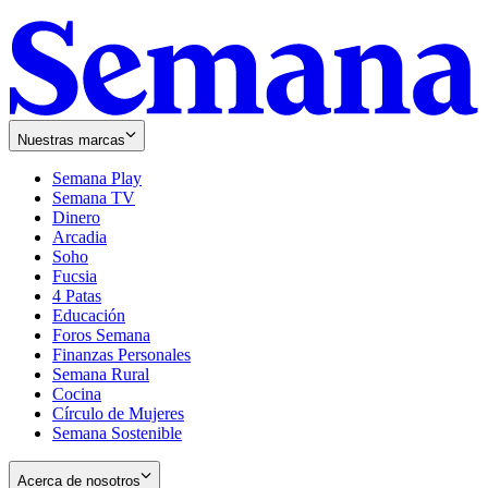
Nuestras marcas
Semana Play
Semana TV
Dinero
Arcadia
Soho
Opens
Fucsia
in
Opens
4 Patas
new
in
Educación
window
new
Foros Semana
window
Finanzas Personales
Semana Rural
Cocina
Círculo de Mujeres
Semana Sostenible
Acerca de nosotros