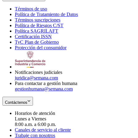
Términos de uso
Opens
Política de Tratamiento de Datos
in
Opens
Términos suscripciones
new
Opens
in
Política de Riesgos C/ST
window
in
Opens
new
Política SAGRILAFT
Opens
new
in
window
Certificación ISSN
Opens
in
window
new
TyC Plan de Gobierno
in
new
Opens
window
Protección del consumidor
new
window
in
Opens
window
new
in
window
new
window
Notificaciones judiciales
juridica@semana.com
Para contactar a gestión humana
gestionhumana@semana.com
Contáctenos
Horarios de atención
Lunes a Viernes
8:00 a.m. a 6:00 p.m.
Canales de servicio al cliente
Trabaje con nosotros