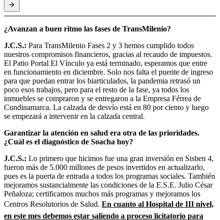
¿Avanzan a buen ritmo las fases de TransMilenio?
J.C.S.:
Para TransMilenio Fases 2 y 3 hemos cumplido todos
nuestros compromisos financieros, gracias al recaudo de impuestos.
El Patio Portal El Vínculo ya está terminado, esperamos que entre
en funcionamiento en diciembre. Solo nos falta el puente de ingreso
para que puedan entrar los biarticulados, la pandemia retrasó un
poco esos trabajos, pero para el resto de la fase, ya todos los
inmuebles se compraron y se entregaron a la Empresa Férrea de
Cundinamarca. La calzada de desvío está en 80 por ciento y luego
se empezará a intervenir en la calzada central.
Garantizar la atención en salud era otra de las prioridades.
¿Cuál es el diagnóstico de Soacha hoy?
J.C.S.:
Lo primero que hicimos fue una gran inversión en Sisben 4,
fueron más de 5.000 millones de pesos invertidos en actualizarlo,
pues es la puerta de entrada a todos los programas sociales. También
mejoramos sustancialmente las condiciones de la E.S.E. Julio César
Peñaloza; certificamos muchos más programas y mejoramos los
Centros Resolutorios de Salud.
En cuanto al Hospital de III nivel,
en este mes debemos estar saliendo a proceso licitatorio para