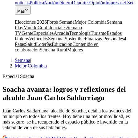
noticias
Política
Nación
Dinero
Deportes
Opinión
Impresa
Jet Set
Más
Elecciones 2026
Foros Semana
Mejor Colombia
Semana
Play
Mundo
Confidenciales
Semana
TV
Gente
Especiales
Arcadia
Tecnología
Turismo
Estados
Unidos
Vehículos
Semana Sostenible
Finanzas Personales
4
Patas
Salud
Loterías
Educación
Contenido en
colaboración
Semana Rural
Mujeres
Semana
|
Mejor Colombia
Especial Soacha
Soacha avanza: logros y reflexiones del
alcalde Juan Carlos Saldarriaga
Juan Carlos Saldarriaga, alcalde de Soacha, detalla los avances del
municipio en todos los frentes. Hoy tiene una mejor movilidad, es
más seguro, se ha recuperado el espacio público e invertido en la
calidad de vida de sus habitantes.