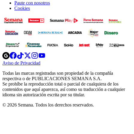
Paute con nosotros
Cookies
Opens
Opens
Opens
Opens
Opens
in
in
in
in
in
Aviso de Privacidad
Opens
new
new
new
new
new
in
window
window
window
window
window
Todas las marcas registradas son propiedad de la compañía
new
respectiva o de PUBLICACIONES SEMANA S.A.
window
Se prohíbe la reproducción total o parcial de cualquiera de los
contenidos que aquí aparezca, así como su traducción a cualquier
idioma sin autorización escrita por su titular.
© 2026 Semana. Todos los derechos reservados.