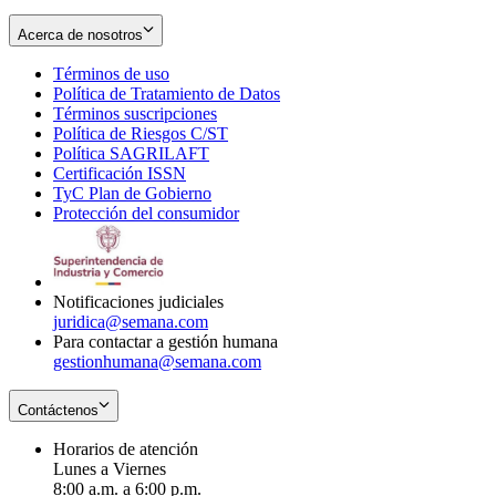
Acerca de nosotros
Términos de uso
Opens
Política de Tratamiento de Datos
in
Opens
Términos suscripciones
new
Opens
in
Política de Riesgos C/ST
window
in
Opens
new
Política SAGRILAFT
Opens
new
in
window
Certificación ISSN
Opens
in
window
new
TyC Plan de Gobierno
in
new
Opens
window
Protección del consumidor
new
window
in
Opens
window
new
in
window
new
window
Notificaciones judiciales
juridica@semana.com
Para contactar a gestión humana
gestionhumana@semana.com
Contáctenos
Horarios de atención
Lunes a Viernes
8:00 a.m. a 6:00 p.m.