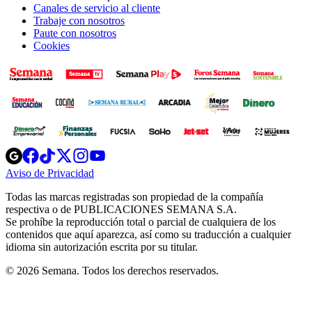
Canales de servicio al cliente
Trabaje con nosotros
Paute con nosotros
Cookies
Opens
Opens
Opens
Opens
Opens
in
in
in
in
in
Aviso de Privacidad
Opens
new
new
new
new
new
in
window
window
window
window
window
Todas las marcas registradas son propiedad de la compañía
new
respectiva o de PUBLICACIONES SEMANA S.A.
window
Se prohíbe la reproducción total o parcial de cualquiera de los
contenidos que aquí aparezca, así como su traducción a cualquier
idioma sin autorización escrita por su titular.
© 2026 Semana. Todos los derechos reservados.