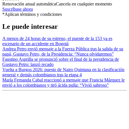
Renovación anual automática
Cancela en cualquier momento
Suscríbase ahora
*Aplican términos y condiciones
Le puede interesar
A menos de 24 horas de su estreno, el puente de la 153 ya es
escenario de un accidente en Bogotá
Andrea Petro envió mensaje a la Fuerza Pública tras la salida de su
papá, Gustavo Petro, de la Presidencia: “Nunca olvidaremos”
Faustino Asprilla se pronunció sobre el final de la presidencia de
Gustavo Petro: lanzó recado
Vuelta a Burgos 2026: puesto de Nairo Quintana en la clasificación
general y demás colombianos tras la etapa 4
María Fernanda Cabal reaccionó a mensaje que Francia Márquez le
envió a los colombianos y tiró ácida pulla: “Vivió sabroso”