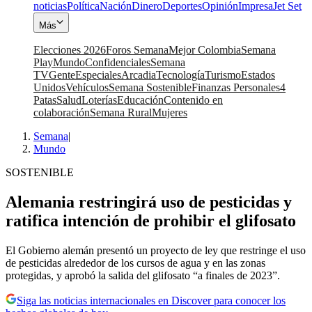
noticias
Política
Nación
Dinero
Deportes
Opinión
Impresa
Jet Set
Más
Elecciones 2026
Foros Semana
Mejor Colombia
Semana
Play
Mundo
Confidenciales
Semana
TV
Gente
Especiales
Arcadia
Tecnología
Turismo
Estados
Unidos
Vehículos
Semana Sostenible
Finanzas Personales
4
Patas
Salud
Loterías
Educación
Contenido en
colaboración
Semana Rural
Mujeres
Semana
|
Mundo
SOSTENIBLE
Alemania restringirá uso de pesticidas y
ratifica intención de prohibir el glifosato
El Gobierno alemán presentó un proyecto de ley que restringe el uso
de pesticidas alrededor de los cursos de agua y en las zonas
protegidas, y aprobó la salida del glifosato “a finales de 2023”.
Siga las noticias internacionales en Discover para conocer los