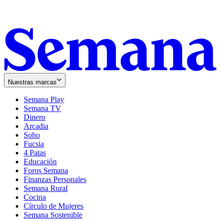
Nuestras marcas
Semana Play
Semana TV
Dinero
Arcadia
Soho
Opens
Fucsia
in
Opens
4 Patas
new
in
Educación
window
new
Foros Semana
window
Finanzas Personales
Semana Rural
Cocina
Círculo de Mujeres
Semana Sostenible