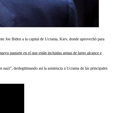
ente Joe Biden a la capital de Ucrania, Kiev, donde aprovechó para
nuevo paquete en el que están incluidas armas de largo alcance e
en nazi”, deslegitimando así la asistencia a Ucrania de las principales