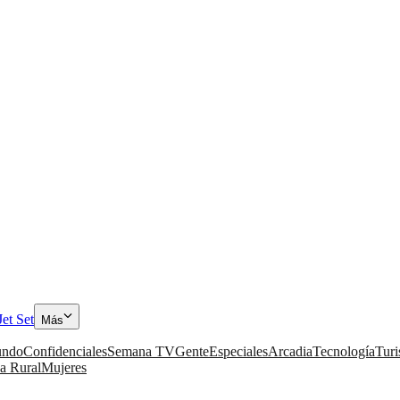
Jet Set
Más
ndo
Confidenciales
Semana TV
Gente
Especiales
Arcadia
Tecnología
Tur
a Rural
Mujeres