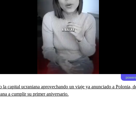
powere
o la capital ucraniana aprovechando un viaje ya anunciado a Polonia, do
ana a cumplir su primer aniversario.