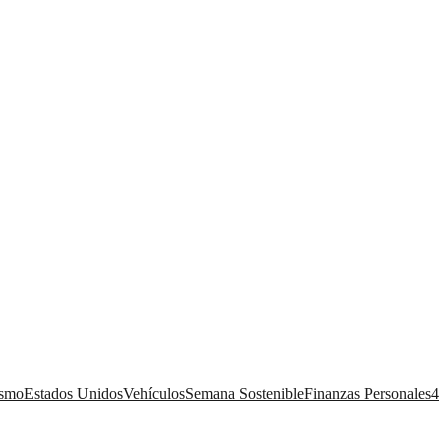
ismo
Estados Unidos
Vehículos
Semana Sostenible
Finanzas Personales
4