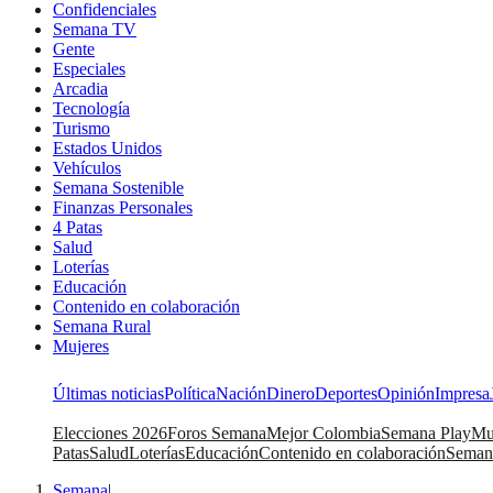
Confidenciales
Semana TV
Gente
Especiales
Arcadia
Tecnología
Turismo
Estados Unidos
Vehículos
Semana Sostenible
Finanzas Personales
4 Patas
Salud
Loterías
Educación
Contenido en colaboración
Semana Rural
Mujeres
Últimas noticias
Política
Nación
Dinero
Deportes
Opinión
Impresa
Elecciones 2026
Foros Semana
Mejor Colombia
Semana Play
Mu
Patas
Salud
Loterías
Educación
Contenido en colaboración
Seman
Semana
|