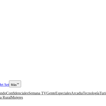
Jet Set
Más
ndo
Confidenciales
Semana TV
Gente
Especiales
Arcadia
Tecnología
Tur
a Rural
Mujeres