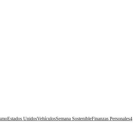
ismo
Estados Unidos
Vehículos
Semana Sostenible
Finanzas Personales
4