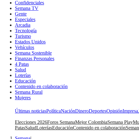
Confidenciales
Semana TV
Gente
Especiales
Arcadia
Tecnología
Turismo
Estados Unidos
Vehículos
Semana Sostenible
Finanzas Personales
4 Patas
Salud
Loterías
Educación
Contenido en colaboración
Semana Rural
Mujeres
Últimas noticias
Política
Nación
Dinero
Deportes
Opinión
Impresa
Elecciones 2026
Foros Semana
Mejor Colombia
Semana Play
Mu
Patas
Salud
Loterías
Educación
Contenido en colaboración
Seman
Semana
|