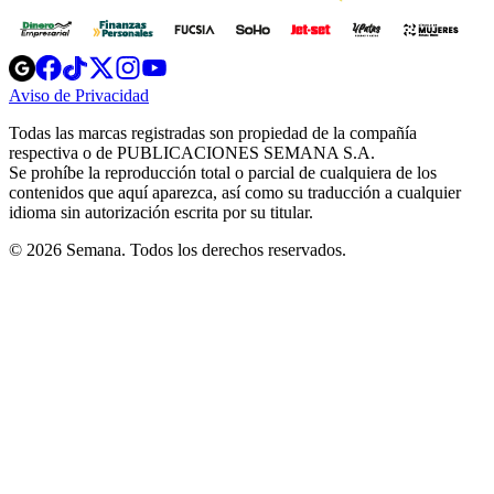
Opens
Opens
Opens
Opens
Opens
in
in
in
in
in
Aviso de Privacidad
Opens
new
new
new
new
new
in
window
window
window
window
window
Todas las marcas registradas son propiedad de la compañía
new
respectiva o de PUBLICACIONES SEMANA S.A.
window
Se prohíbe la reproducción total o parcial de cualquiera de los
contenidos que aquí aparezca, así como su traducción a cualquier
idioma sin autorización escrita por su titular.
© 2026 Semana. Todos los derechos reservados.