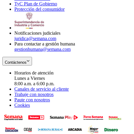
TyC Plan de Gobierno
in
new
Opens
window
Protección del consumidor
new
window
in
Opens
window
new
in
window
new
window
Notificaciones judiciales
juridica@semana.com
Para contactar a gestión humana
gestionhumana@semana.com
Contáctenos
Horarios de atención
Lunes a Viernes
8:00 a.m. a 6:00 p.m.
Canales de servicio al cliente
Trabaje con nosotros
Paute con nosotros
Cookies