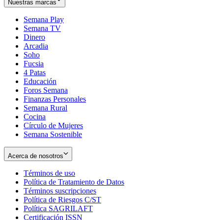
Nuestras marcas
Semana Play
Semana TV
Dinero
Arcadia
Soho
Opens
Fucsia
in
Opens
4 Patas
new
in
Educación
window
new
Foros Semana
window
Finanzas Personales
Semana Rural
Cocina
Círculo de Mujeres
Semana Sostenible
Acerca de nosotros
Términos de uso
Opens
Política de Tratamiento de Datos
in
Opens
Términos suscripciones
new
Opens
in
Política de Riesgos C/ST
window
in
Opens
new
Política SAGRILAFT
Opens
new
in
window
Certificación ISSN
Opens
in
window
new