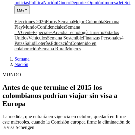
noticias
Política
Nación
Dinero
Deportes
Opinión
Impresa
Jet Set
Más
Elecciones 2026
Foros Semana
Mejor Colombia
Semana
Play
Mundo
Confidenciales
Semana
TV
Gente
Especiales
Arcadia
Tecnología
Turismo
Estados
Unidos
Vehículos
Semana Sostenible
Finanzas Personales
4
Patas
Salud
Loterías
Educación
Contenido en
colaboración
Semana Rural
Mujeres
Semana
|
Nación
MUNDO
Antes de que termine el 2015 los
colombianos podrían viajar sin visa a
Europa
La medida, que entraría en vigencia en octubre, quedará en firme
este miércoles, cuando la Comisión europea firme la eliminación de
la visa Schengen.