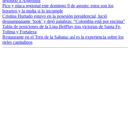
llegando a Argentina
Pico y placa regional este domingo 9 de agosto: estos son los
horarios y la multa si lo incumple
Cristina Hurtado estuvo en la posesión presidencial, lució
despampanante ‘look’ y dejó palabras: “Colombia está por encima”
Tabla de posiciones de la Liga BetPlay tras victorias de Santa Fe,
Tolima y Fortaleza
Restaurante en el Tren de la Sabana: así es la experiencia sobre los
rieles capitalinos