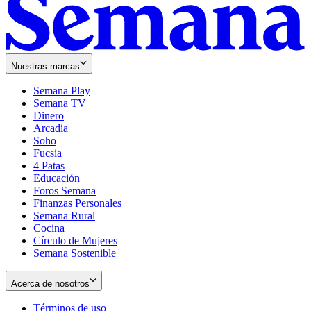
Nuestras marcas
Semana Play
Semana TV
Dinero
Arcadia
Soho
Opens
Fucsia
in
Opens
4 Patas
new
in
Educación
window
new
Foros Semana
window
Finanzas Personales
Semana Rural
Cocina
Círculo de Mujeres
Semana Sostenible
Acerca de nosotros
Términos de uso
Opens