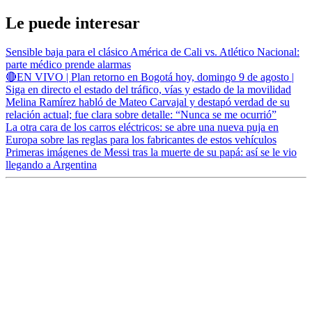
Le puede interesar
Sensible baja para el clásico América de Cali vs. Atlético Nacional:
parte médico prende alarmas
🔴EN VIVO | Plan retorno en Bogotá hoy, domingo 9 de agosto |
Siga en directo el estado del tráfico, vías y estado de la movilidad
Melina Ramírez habló de Mateo Carvajal y destapó verdad de su
relación actual; fue clara sobre detalle: “Nunca se me ocurrió”
La otra cara de los carros eléctricos: se abre una nueva puja en
Europa sobre las reglas para los fabricantes de estos vehículos
Primeras imágenes de Messi tras la muerte de su papá: así se le vio
llegando a Argentina