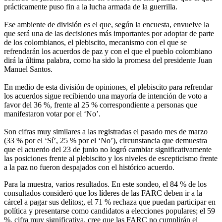
prácticamente puso fin a la lucha armada de la guerrilla.
Ese ambiente de división es el que, según la encuesta, envuelve la
que será una de las decisiones más importantes por adoptar de parte
de los colombianos, el plebiscito, mecanismo con el que se
refrendarán los acuerdos de paz y con el que el pueblo colombiano
dirá la última palabra, como ha sido la promesa del presidente Juan
Manuel Santos.
En medio de esta división de opiniones, el plebiscito para refrendar
los acuerdos sigue recibiendo una mayoría de intención de voto a
favor del 36 %, frente al 25 % correspondiente a personas que
manifestaron votar por el ‘No’.
Son cifras muy similares a las registradas el pasado mes de marzo
(33 % por el ‘Sí’, 25 % por el ‘No’), circunstancia que demuestra
que el acuerdo del 23 de junio no logró cambiar significativamente
las posiciones frente al plebiscito y los niveles de escepticismo frente
a la paz no fueron despajados con el histórico acuerdo.
Para la muestra, varios resultados. En este sondeo, el 84 % de los
consultados consideró que los líderes de las FARC deben ir a la
cárcel a pagar sus delitos;, el 71 % rechaza que puedan participar en
política y presentarse como candidatos a elecciones populares; el 59
%, cifra muy significativa, cree que las FARC no cumplirán el