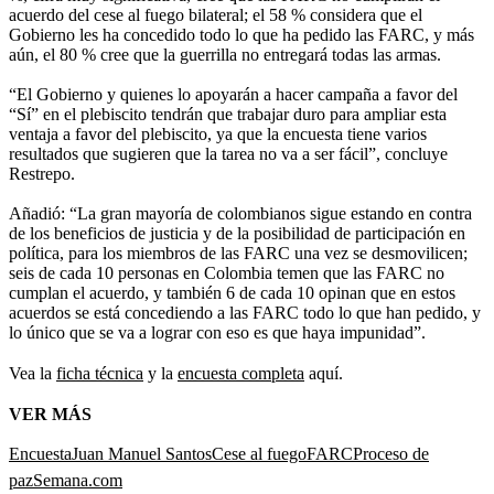
acuerdo del cese al fuego bilateral; el 58 % considera que el
Gobierno les ha concedido todo lo que ha pedido las FARC, y más
aún, el 80 % cree que la guerrilla no entregará todas las armas.
“El Gobierno y quienes lo apoyarán a hacer campaña a favor del
“Sí” en el plebiscito tendrán que trabajar duro para ampliar esta
ventaja a favor del plebiscito, ya que la encuesta tiene varios
resultados que sugieren que la tarea no va a ser fácil”, concluye
Restrepo.
Añadió: “La gran mayoría de colombianos sigue estando en contra
de los beneficios de justicia y de la posibilidad de participación en
política, para los miembros de las FARC una vez se desmovilicen;
seis de cada 10 personas en Colombia temen que las FARC no
cumplan el acuerdo, y también 6 de cada 10 opinan que en estos
acuerdos se está concediendo a las FARC todo lo que han pedido, y
lo único que se va a lograr con eso es que haya impunidad”.
Vea la
ficha técnica
y la
encuesta completa
aquí.
VER MÁS
Encuesta
Juan Manuel Santos
Cese al fuego
FARC
Proceso de
paz
Semana.com