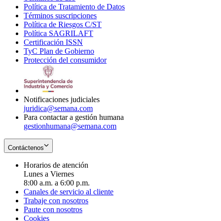
Política de Tratamiento de Datos
in
Opens
Términos suscripciones
new
Opens
in
Política de Riesgos C/ST
window
in
Opens
new
Política SAGRILAFT
Opens
new
in
window
Certificación ISSN
Opens
in
window
new
TyC Plan de Gobierno
in
new
Opens
window
Protección del consumidor
new
window
in
Opens
window
new
in
window
new
window
Notificaciones judiciales
juridica@semana.com
Para contactar a gestión humana
gestionhumana@semana.com
Contáctenos
Horarios de atención
Lunes a Viernes
8:00 a.m. a 6:00 p.m.
Canales de servicio al cliente
Trabaje con nosotros
Paute con nosotros
Cookies