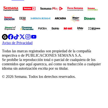
Opens
Opens
Opens
Opens
Opens
in
in
in
in
in
Aviso de Privacidad
Opens
new
new
new
new
new
in
window
window
window
window
window
Todas las marcas registradas son propiedad de la compañía
new
respectiva o de PUBLICACIONES SEMANA S.A.
window
Se prohíbe la reproducción total o parcial de cualquiera de los
contenidos que aquí aparezca, así como su traducción a cualquier
idioma sin autorización escrita por su titular.
© 2026 Semana. Todos los derechos reservados.