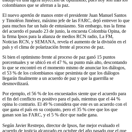
colombianos que se aferran a la paz.
El nuevo apretón de manos entre el presidente Juan Manuel Santos
y Timoléon Jiménez, máximo jefe de las FARC, dejó entrever lo que
para muchos fue un halo de entusiasmo. Sin embargo, tras la firma
del acuerdo el pasado 23 de junio, la encuesta Colombia Opina, de
la firma Ipsos para la alianza de medios RCN radio, La FM,
Noticias RCN, y SEMANA, revela el aumento de la división en el
país y el clima de polarización frente al proceso de paz.
Si bien el optimismo frente al proceso de paz ganó 15 puntos
porcentuales y se ubicó en el 47 %, su punto más alto, descontando
lo que se encontró en el momento mismo de anunciar los diálogos,
el 53 % de los colombianos sigue pesimista de que los diálogos
llegarán finalmente a un acuerdo de paz y que la guerrilla se
desmovilizará.
Por ejemplo, el 56 % de los encuestados siente que el acuerdo para
el fin del conflicto es positivo para el país, mientras que el 44 %
opina lo contrario. El 49 % considera que este es un acuerdo con el
que gana el país en su conjunto, pero el 35 % cree que los que
ganan son las FARC, y el 5 % dice que nadie gana.
Según Javier Restrepo, director de Ipsos, fue mejor evaluado el
acuerdo de justicia alcanzado en octubre del año pasado que el que