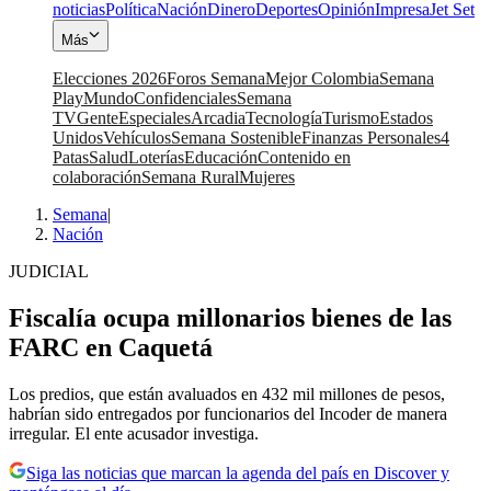
noticias
Política
Nación
Dinero
Deportes
Opinión
Impresa
Jet Set
Más
Elecciones 2026
Foros Semana
Mejor Colombia
Semana
Play
Mundo
Confidenciales
Semana
TV
Gente
Especiales
Arcadia
Tecnología
Turismo
Estados
Unidos
Vehículos
Semana Sostenible
Finanzas Personales
4
Patas
Salud
Loterías
Educación
Contenido en
colaboración
Semana Rural
Mujeres
Semana
|
Nación
JUDICIAL
Fiscalía ocupa millonarios bienes de las
FARC en Caquetá
Los predios, que están avaluados en 432 mil millones de pesos,
habrían sido entregados por funcionarios del Incoder de manera
irregular. El ente acusador investiga.
Siga las noticias que marcan la agenda del país en Discover y