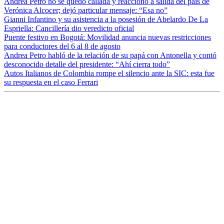
Andrea Petro no se quedó callada y reaccionó a salida del país de
Verónica Alcocer; dejó particular mensaje: “Esa no”
Gianni Infantino y su asistencia a la posesión de Abelardo De La
Espriella: Cancillería dio veredicto oficial
Puente festivo en Bogotá: Movilidad anuncia nuevas restricciones
para conductores del 6 al 8 de agosto
Andrea Petro habló de la relación de su papá con Antonella y contó
desconocido detalle del presidente: “Ahí cierra todo”
Autos Italianos de Colombia rompe el silencio ante la SIC: esta fue
su respuesta en el caso Ferrari