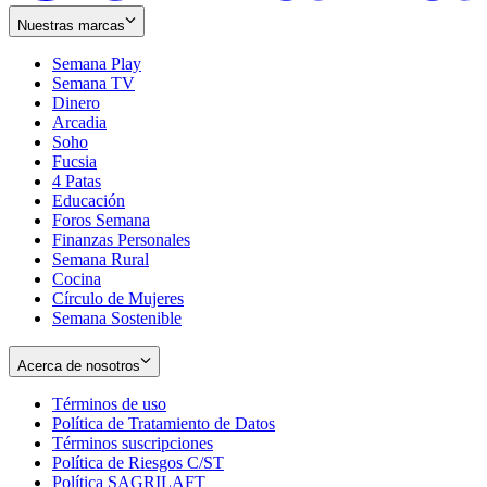
Nuestras marcas
Semana Play
Semana TV
Dinero
Arcadia
Soho
Opens
Fucsia
in
Opens
4 Patas
new
in
Educación
window
new
Foros Semana
window
Finanzas Personales
Semana Rural
Cocina
Círculo de Mujeres
Semana Sostenible
Acerca de nosotros
Términos de uso
Opens
Política de Tratamiento de Datos
in
Opens
Términos suscripciones
new
Opens
in
Política de Riesgos C/ST
window
in
Opens
new
Política SAGRILAFT
Opens
new
in
window