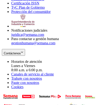
Certificación ISSN
Opens
in
window
new
TyC Plan de Gobierno
in
new
Opens
window
Protección del consumidor
new
window
in
Opens
window
new
in
window
new
window
Notificaciones judiciales
juridica@semana.com
Para contactar a gestión humana
gestionhumana@semana.com
Contáctenos
Horarios de atención
Lunes a Viernes
8:00 a.m. a 6:00 p.m.
Canales de servicio al cliente
Trabaje con nosotros
Paute con nosotros
Cookies