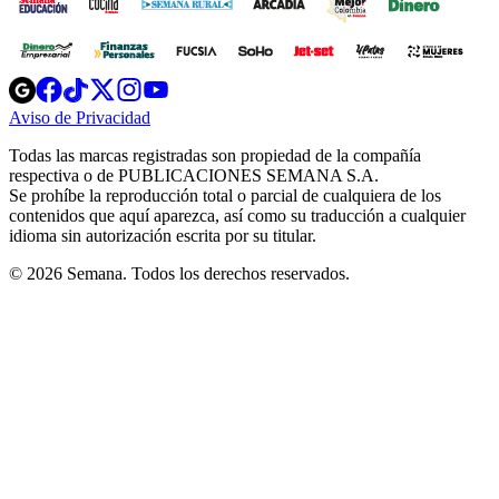
Opens
Opens
Opens
Opens
Opens
in
in
in
in
in
Aviso de Privacidad
Opens
new
new
new
new
new
in
window
window
window
window
window
Todas las marcas registradas son propiedad de la compañía
new
respectiva o de PUBLICACIONES SEMANA S.A.
window
Se prohíbe la reproducción total o parcial de cualquiera de los
contenidos que aquí aparezca, así como su traducción a cualquier
idioma sin autorización escrita por su titular.
© 2026 Semana. Todos los derechos reservados.