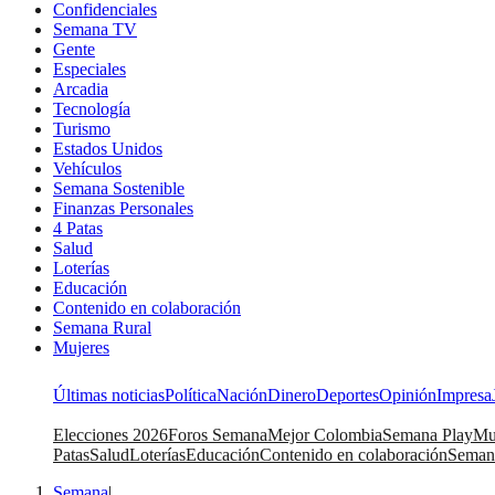
Confidenciales
Semana TV
Gente
Especiales
Arcadia
Tecnología
Turismo
Estados Unidos
Vehículos
Semana Sostenible
Finanzas Personales
4 Patas
Salud
Loterías
Educación
Contenido en colaboración
Semana Rural
Mujeres
Últimas noticias
Política
Nación
Dinero
Deportes
Opinión
Impresa
Elecciones 2026
Foros Semana
Mejor Colombia
Semana Play
Mu
Patas
Salud
Loterías
Educación
Contenido en colaboración
Seman
Semana
|