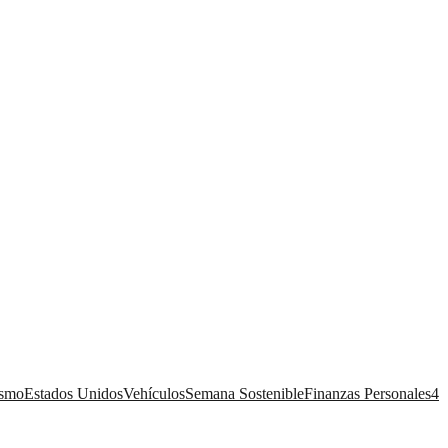
ismo
Estados Unidos
Vehículos
Semana Sostenible
Finanzas Personales
4