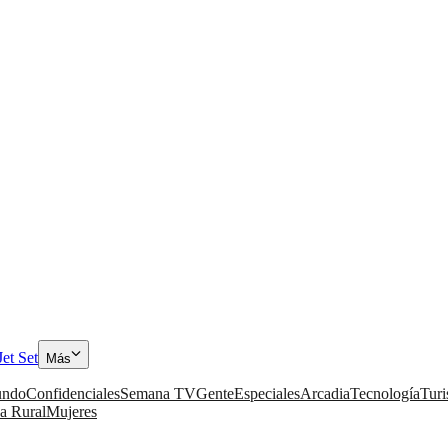
Jet Set
Más
ndo
Confidenciales
Semana TV
Gente
Especiales
Arcadia
Tecnología
Tur
a Rural
Mujeres