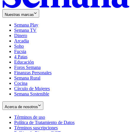
Nuestras marcas
Semana Play
Semana TV
Dinero
Arcadia
Soho
Opens
Fucsia
in
Opens
4 Patas
new
in
Educación
window
new
Foros Semana
window
Finanzas Personales
Semana Rural
Cocina
Círculo de Mujeres
Semana Sostenible
Acerca de nosotros
Términos de uso
Opens
Política de Tratamiento de Datos
in
Opens
Términos suscripciones
new
Opens
in