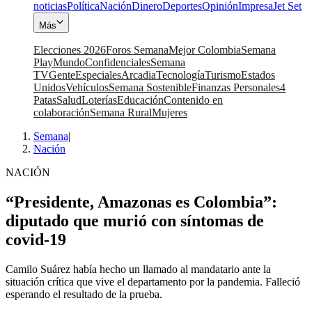
noticias
Política
Nación
Dinero
Deportes
Opinión
Impresa
Jet Set
Más
Elecciones 2026
Foros Semana
Mejor Colombia
Semana
Play
Mundo
Confidenciales
Semana
TV
Gente
Especiales
Arcadia
Tecnología
Turismo
Estados
Unidos
Vehículos
Semana Sostenible
Finanzas Personales
4
Patas
Salud
Loterías
Educación
Contenido en
colaboración
Semana Rural
Mujeres
Semana
|
Nación
NACIÓN
“Presidente, Amazonas es Colombia”:
diputado que murió con síntomas de
covid-19
Camilo Suárez había hecho un llamado al mandatario ante la
situación crítica que vive el departamento por la pandemia. Falleció
esperando el resultado de la prueba.