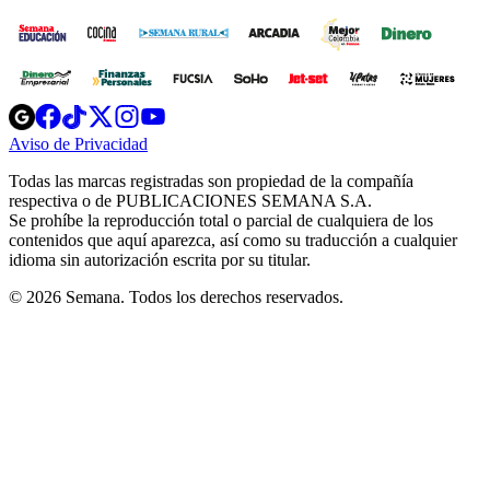
Opens
Opens
Opens
Opens
Opens
in
in
in
in
in
Aviso de Privacidad
Opens
new
new
new
new
new
in
window
window
window
window
window
Todas las marcas registradas son propiedad de la compañía
new
respectiva o de PUBLICACIONES SEMANA S.A.
window
Se prohíbe la reproducción total o parcial de cualquiera de los
contenidos que aquí aparezca, así como su traducción a cualquier
idioma sin autorización escrita por su titular.
© 2026 Semana. Todos los derechos reservados.