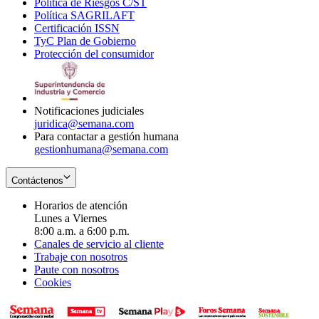
Política de Riesgos C/ST
window
in
Opens
new
Política SAGRILAFT
Opens
new
in
window
Certificación ISSN
Opens
in
window
new
TyC Plan de Gobierno
in
new
Opens
window
Protección del consumidor
new
window
in
Opens
window
new
in
window
new
window
Notificaciones judiciales
juridica@semana.com
Para contactar a gestión humana
gestionhumana@semana.com
Contáctenos
Horarios de atención
Lunes a Viernes
8:00 a.m. a 6:00 p.m.
Canales de servicio al cliente
Trabaje con nosotros
Paute con nosotros
Cookies