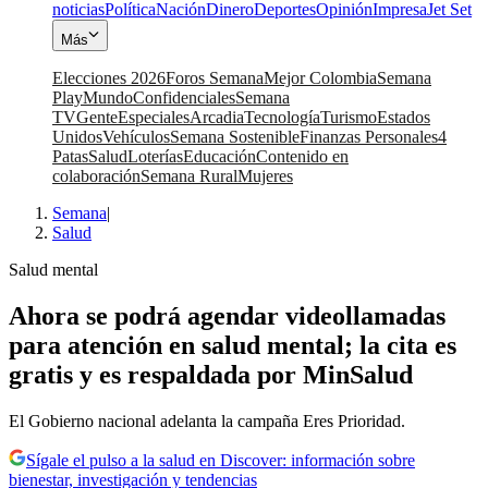
noticias
Política
Nación
Dinero
Deportes
Opinión
Impresa
Jet Set
Más
Elecciones 2026
Foros Semana
Mejor Colombia
Semana
Play
Mundo
Confidenciales
Semana
TV
Gente
Especiales
Arcadia
Tecnología
Turismo
Estados
Unidos
Vehículos
Semana Sostenible
Finanzas Personales
4
Patas
Salud
Loterías
Educación
Contenido en
colaboración
Semana Rural
Mujeres
Semana
|
Salud
Salud mental
Ahora se podrá agendar videollamadas
para atención en salud mental; la cita es
gratis y es respaldada por MinSalud
El Gobierno nacional adelanta la campaña Eres Prioridad.
Sígale el pulso a la salud en Discover: información sobre
bienestar, investigación y tendencias