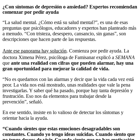
¿Con síntomas de depresión o ansiedad? Expertos recomiendan
comenzar por pedir ayuda
“La salud mental. ¿Cómo está su salud mental?”, es una de esas
preguntas que psicólogos, educadores y expertos han planteado más
a menudo. “Con tristeza, desespero, cansancio, sin ganas”, son
descripciones que hacen parte de las respuestas.
Ante ese panorama hay solución
. Comienza por pedir ayuda. La
doctora Ximena Pérez, psicóloga de Famisanar explicó a
SEMANA
que
ante una realidad con cifras que pueden alarmar, hay una
gran oportunidad para mejorar la calidad de vida.
“No es quedarnos con las alarmas y decir que la vida cada vez está
peor. La vida nos está mostrado, unas realidades que vale la pena
investigarlas. Y saber qué ha pasado, porque hay tanta depresión y
frustración. Eso nos da elementos para trabajar desde la
prevención”, señaló.
En ese sentido, insiste en lo valioso de detectar los síntomas y
orientar hacia la ayuda.
“Cuando sientes que estas emociones desagradables son
constantes. Cuando yo tengo ideas suicidas. Cuando siento que
no tengo deseos de vivir. Cuando siento que no hay motivación