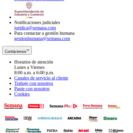
window
new
in
window
new
window
Notificaciones judiciales
juridica@semana.com
Para contactar a gestión humana
gestionhumana@semana.com
Contáctenos
Horarios de atención
Lunes a Viernes
8:00 a.m. a 6:00 p.m.
Canales de servicio al cliente
Trabaje con nosotros
Paute con nosotros
Cookies