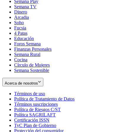
Semana Play
Semana TV
Dinero
Arcadia
Soho
Opens
Fucsia
in
Opens
4 Patas
new
in
Educación
window
new
Foros Semana
window
Finanzas Personales
Semana Rural
Cocina
Círculo de Mujeres
Semana Sostenible
Acerca de nosotros
Términos de uso
Opens
Política de Tratamiento de Datos
in
Opens
Términos suscripciones
new
Opens
in
Política de Riesgos C/ST
window
in
Opens
new
Política SAGRILAFT
Opens
new
in
window
Certificación ISSN
Opens
in
window
new
TyC Plan de Gobierno
in
new
Opens
window
Protección del consumidor
new
window
in
Opens