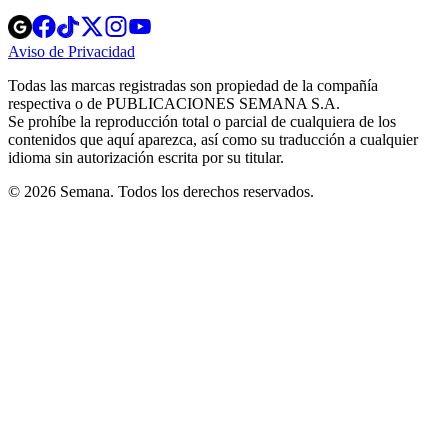
Opens
Opens
Opens
Opens
Opens
in
in
in
in
in
Aviso de Privacidad
Opens
new
new
new
new
new
in
window
window
window
window
window
Todas las marcas registradas son propiedad de la compañía
new
respectiva o de PUBLICACIONES SEMANA S.A.
window
Se prohíbe la reproducción total o parcial de cualquiera de los
contenidos que aquí aparezca, así como su traducción a cualquier
idioma sin autorización escrita por su titular.
© 2026 Semana. Todos los derechos reservados.