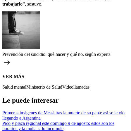
trabajarlo”,
sostuvo.
Prevención del suicidio: qué hacer y qué no, según experta
VER MÁS
Salud mental
Ministerio de Salud
Videollamadas
Le puede interesar
Primeras imágenes de Messi tras la muerte de su papá: así se le vio
llegando a Argentina
Pico y placa regional este domingo 9 de agosto: estos son los
horarios y la multa si lo incumple