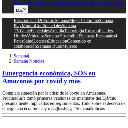
noticias
Política
Nación
Dinero
Deportes
Opinión
Impresa
Jet Set
Más
Elecciones 2026
Foros Semana
Mejor Colombia
Semana
Play
Mundo
Confidenciales
Semana
TV
Gente
Especiales
Arcadia
Tecnología
Turismo
Estados
Unidos
Vehículos
Semana Sostenible
Finanzas Personales
4
Patas
Salud
Loterías
Educación
Contenido en
colaboración
Semana Rural
Mujeres
Semana
|
Semana Noticias
Emergencia económica, SOS en
Amazonas por covid y más
Compleja situación por la crisis de la covid en Amazonas.
Procuraduría tomó primeras versiones de miembros del Ejército
presuntamente implicados en seguimientos. Todo sobre el decreto de
emergencia económica y más.||hashtag||#SemanaNoticias