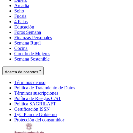
Dinero
Arcadia
Soho
Opens
Fucsia
in
Opens
4 Patas
new
in
Educación
window
new
Foros Semana
window
Finanzas Personales
Semana Rural
Cocina
Círculo de Mujeres
Semana Sostenible
Acerca de nosotros
Términos de uso
Opens
Política de Tratamiento de Datos
in
Opens
Términos suscripciones
new
Opens
in
Política de Riesgos C/ST
window
in
Opens
new
Política SAGRILAFT
Opens
new
in
window
Certificación ISSN
Opens
in
window
new
TyC Plan de Gobierno
in
new
Opens
window
Protección del consumidor
new
window
in
Opens
window
new
in
window
new