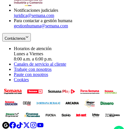
window
Notificaciones judiciales
juridica@semana.com
Para contactar a gestión humana
gestionhumana@semana.com
Contáctenos
Horarios de atención
Lunes a Viernes
8:00 a.m. a 6:00 p.m.
Canales de servicio al cliente
Trabaje con nosotros
Paute con nosotros
Cookies
Opens
Opens
Opens
Opens
Opens