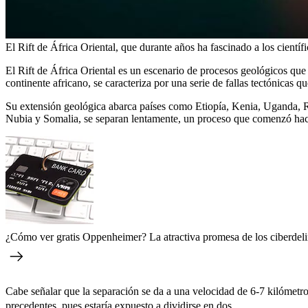
El Rift de África Oriental, que durante años ha fascinado a los cientí
El Rift de África Oriental es un escenario de procesos geológicos que 
continente africano, se caracteriza por una serie de fallas tectónicas qu
Su extensión geológica abarca países como Etiopía, Kenia, Uganda, Ru
Nubia y Somalia, se separan lentamente, un proceso que comenzó ha
¿Cómo ver gratis Oppenheimer? La atractiva promesa de los ciberdelin
Cabe señalar que la separación se da a una velocidad de 6-7 kilómetros
precedentes, pues estaría expuesto a dividirse en dos.