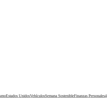
ismo
Estados Unidos
Vehículos
Semana Sostenible
Finanzas Personales
4