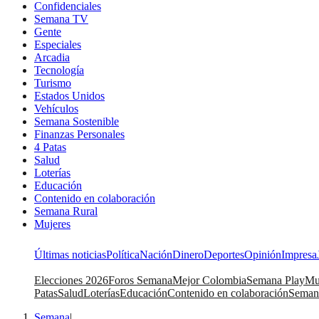
Confidenciales
Semana TV
Gente
Especiales
Arcadia
Tecnología
Turismo
Estados Unidos
Vehículos
Semana Sostenible
Finanzas Personales
4 Patas
Salud
Loterías
Educación
Contenido en colaboración
Semana Rural
Mujeres
Últimas noticias
Política
Nación
Dinero
Deportes
Opinión
Impresa
Elecciones 2026
Foros Semana
Mejor Colombia
Semana Play
Mu
Patas
Salud
Loterías
Educación
Contenido en colaboración
Seman
Semana
|