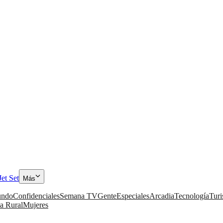
Jet Set
Más
ndo
Confidenciales
Semana TV
Gente
Especiales
Arcadia
Tecnología
Tur
a Rural
Mujeres