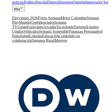
noticias
Política
Nación
Dinero
Deportes
Opinión
Impresa
Jet Set
Más
Elecciones 2026
Foros Semana
Mejor Colombia
Semana
Play
Mundo
Confidenciales
Semana
TV
Gente
Especiales
Arcadia
Tecnología
Turismo
Estados
Unidos
Vehículos
Semana Sostenible
Finanzas Personales
4
Patas
Salud
Loterías
Educación
Contenido en
colaboración
Semana Rural
Mujeres