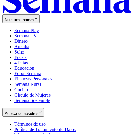
Nuestras marcas
Semana Play
Semana TV
Dinero
Arcadia
Soho
Opens
Fucsia
in
Opens
4 Patas
new
in
Educación
window
new
Foros Semana
window
Finanzas Personales
Semana Rural
Cocina
Círculo de Mujeres
Semana Sostenible
Acerca de nosotros
Términos de uso
Opens
Política de Tratamiento de Datos
in
Opens