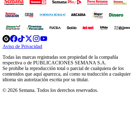
Opens
Opens
Opens
Opens
Opens
in
in
in
in
in
Aviso de Privacidad
Opens
new
new
new
new
new
in
window
window
window
window
window
Todas las marcas registradas son propiedad de la compañía
new
respectiva o de PUBLICACIONES SEMANA S.A.
window
Se prohíbe la reproducción total o parcial de cualquiera de los
contenidos que aquí aparezca, así como su traducción a cualquier
idioma sin autorización escrita por su titular.
© 2026 Semana. Todos los derechos reservados.