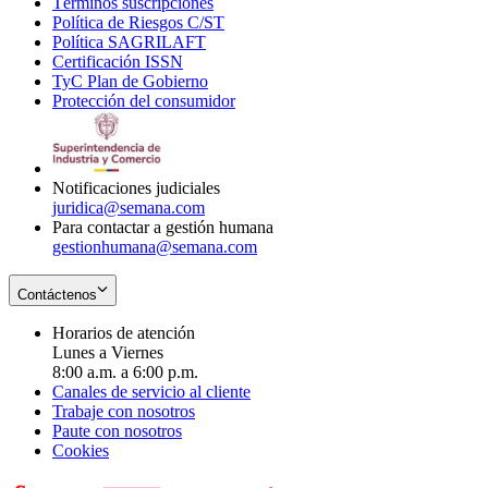
Términos suscripciones
new
Opens
in
Política de Riesgos C/ST
window
in
Opens
new
Política SAGRILAFT
Opens
new
in
window
Certificación ISSN
Opens
in
window
new
TyC Plan de Gobierno
in
new
Opens
window
Protección del consumidor
new
window
in
Opens
window
new
in
window
new
window
Notificaciones judiciales
juridica@semana.com
Para contactar a gestión humana
gestionhumana@semana.com
Contáctenos
Horarios de atención
Lunes a Viernes
8:00 a.m. a 6:00 p.m.
Canales de servicio al cliente
Trabaje con nosotros
Paute con nosotros
Cookies