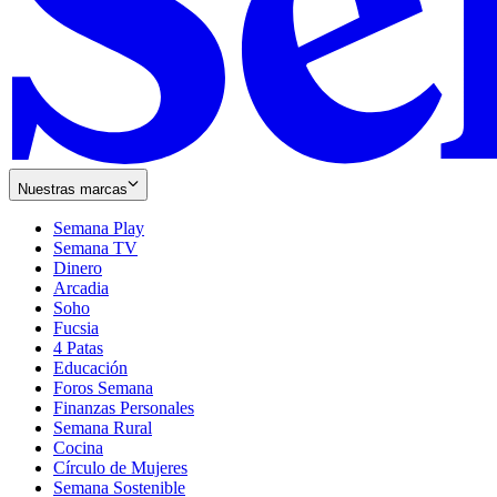
Nuestras marcas
Semana Play
Semana TV
Dinero
Arcadia
Soho
Opens
Fucsia
in
Opens
4 Patas
new
in
Educación
window
new
Foros Semana
window
Finanzas Personales
Semana Rural
Cocina
Círculo de Mujeres
Semana Sostenible