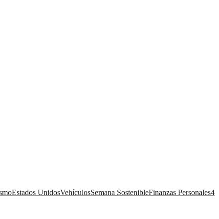
ismo
Estados Unidos
Vehículos
Semana Sostenible
Finanzas Personales
4