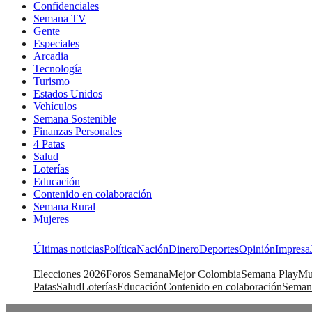
Confidenciales
Semana TV
Gente
Especiales
Arcadia
Tecnología
Turismo
Estados Unidos
Vehículos
Semana Sostenible
Finanzas Personales
4 Patas
Salud
Loterías
Educación
Contenido en colaboración
Semana Rural
Mujeres
Últimas noticias
Política
Nación
Dinero
Deportes
Opinión
Impresa
Elecciones 2026
Foros Semana
Mejor Colombia
Semana Play
Mu
Patas
Salud
Loterías
Educación
Contenido en colaboración
Seman