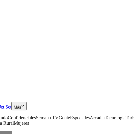
Jet Set
Más
ndo
Confidenciales
Semana TV
Gente
Especiales
Arcadia
Tecnología
Tur
a Rural
Mujeres