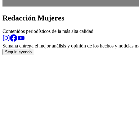
Redacción Mujeres
Contenidos periodísticos de la más alta calidad.
Opens
Opens
Opens
in
in
in
Semana entrega el mejor análisis y opinión de los hechos y noticias 
new
new
new
Seguir leyendo
window
window
window