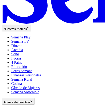
Nuestras marcas
Semana Play
Semana TV
Dinero
Arcadia
Soho
Opens
Fucsia
in
Opens
4 Patas
new
in
Educación
window
new
Foros Semana
window
Finanzas Personales
Semana Rural
Cocina
Círculo de Mujeres
Semana Sostenible
Acerca de nosotros