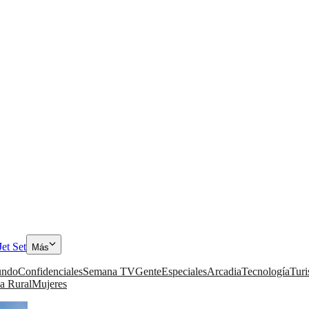
Jet Set
Más
ndo
Confidenciales
Semana TV
Gente
Especiales
Arcadia
Tecnología
Tur
a Rural
Mujeres