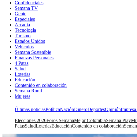
Confidenciales
Semana TV
Gente
Especiales
Arcadia
Tecnología
Turismo
Estados Unidos
Vehículos
Semana Sostenible
Finanzas Personales
4 Patas
Salud
Loterías
Educación
Contenido en colaboración
Semana Rural
Mujeres
Últimas noticias
Política
Nación
Dinero
Deportes
Opinión
Impresa
Elecciones 2026
Foros Semana
Mejor Colombia
Semana Play
Mu
Patas
Salud
Loterías
Educación
Contenido en colaboración
Seman