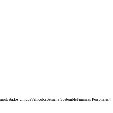
ismo
Estados Unidos
Vehículos
Semana Sostenible
Finanzas Personales
4