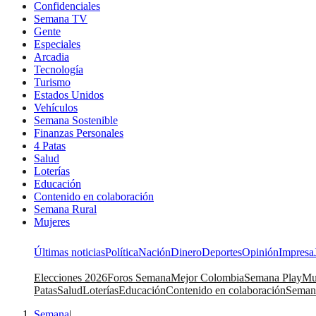
Confidenciales
Semana TV
Gente
Especiales
Arcadia
Tecnología
Turismo
Estados Unidos
Vehículos
Semana Sostenible
Finanzas Personales
4 Patas
Salud
Loterías
Educación
Contenido en colaboración
Semana Rural
Mujeres
Últimas noticias
Política
Nación
Dinero
Deportes
Opinión
Impresa
Elecciones 2026
Foros Semana
Mejor Colombia
Semana Play
Mu
Patas
Salud
Loterías
Educación
Contenido en colaboración
Seman
Semana
|