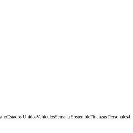
ismo
Estados Unidos
Vehículos
Semana Sostenible
Finanzas Personales
4