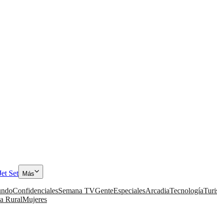
Jet Set
Más
ndo
Confidenciales
Semana TV
Gente
Especiales
Arcadia
Tecnología
Tur
a Rural
Mujeres