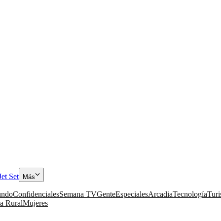
Jet Set
Más
ndo
Confidenciales
Semana TV
Gente
Especiales
Arcadia
Tecnología
Tur
a Rural
Mujeres