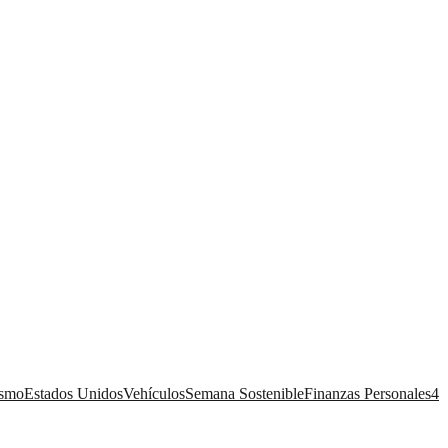
ismo
Estados Unidos
Vehículos
Semana Sostenible
Finanzas Personales
4