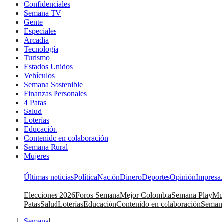
Confidenciales
Semana TV
Gente
Especiales
Arcadia
Tecnología
Turismo
Estados Unidos
Vehículos
Semana Sostenible
Finanzas Personales
4 Patas
Salud
Loterías
Educación
Contenido en colaboración
Semana Rural
Mujeres
Últimas noticias
Política
Nación
Dinero
Deportes
Opinión
Impresa
Elecciones 2026
Foros Semana
Mejor Colombia
Semana Play
Mu
Patas
Salud
Loterías
Educación
Contenido en colaboración
Seman
Semana
|