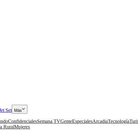
Jet Set
Más
ndo
Confidenciales
Semana TV
Gente
Especiales
Arcadia
Tecnología
Tur
a Rural
Mujeres