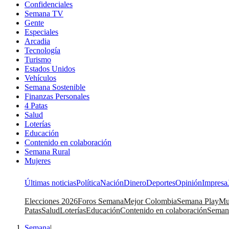
Confidenciales
Semana TV
Gente
Especiales
Arcadia
Tecnología
Turismo
Estados Unidos
Vehículos
Semana Sostenible
Finanzas Personales
4 Patas
Salud
Loterías
Educación
Contenido en colaboración
Semana Rural
Mujeres
Últimas noticias
Política
Nación
Dinero
Deportes
Opinión
Impresa
Elecciones 2026
Foros Semana
Mejor Colombia
Semana Play
Mu
Patas
Salud
Loterías
Educación
Contenido en colaboración
Seman
Semana
|