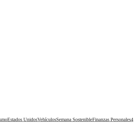
ismo
Estados Unidos
Vehículos
Semana Sostenible
Finanzas Personales
4