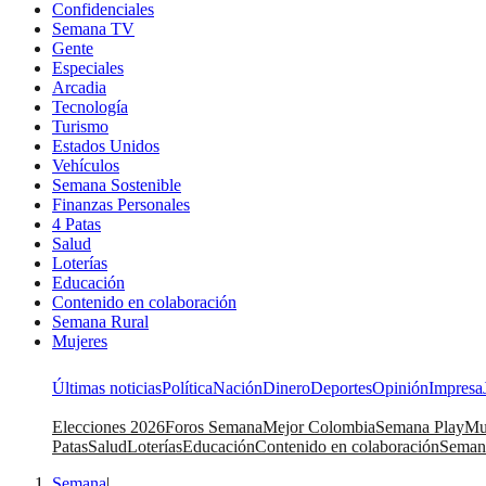
Confidenciales
Semana TV
Gente
Especiales
Arcadia
Tecnología
Turismo
Estados Unidos
Vehículos
Semana Sostenible
Finanzas Personales
4 Patas
Salud
Loterías
Educación
Contenido en colaboración
Semana Rural
Mujeres
Últimas noticias
Política
Nación
Dinero
Deportes
Opinión
Impresa
Elecciones 2026
Foros Semana
Mejor Colombia
Semana Play
Mu
Patas
Salud
Loterías
Educación
Contenido en colaboración
Seman
Semana
|