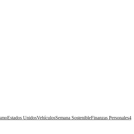
ismo
Estados Unidos
Vehículos
Semana Sostenible
Finanzas Personales
4