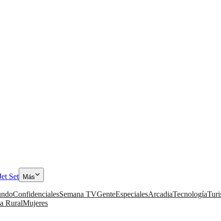
Jet Set
Más
ndo
Confidenciales
Semana TV
Gente
Especiales
Arcadia
Tecnología
Tur
a Rural
Mujeres