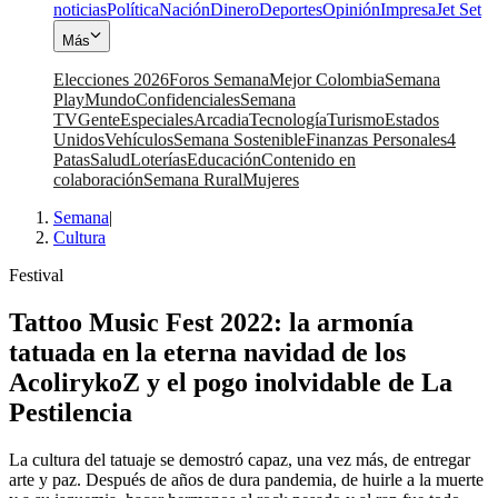
noticias
Política
Nación
Dinero
Deportes
Opinión
Impresa
Jet Set
Más
Elecciones 2026
Foros Semana
Mejor Colombia
Semana
Play
Mundo
Confidenciales
Semana
TV
Gente
Especiales
Arcadia
Tecnología
Turismo
Estados
Unidos
Vehículos
Semana Sostenible
Finanzas Personales
4
Patas
Salud
Loterías
Educación
Contenido en
colaboración
Semana Rural
Mujeres
Semana
|
Cultura
Festival
Tattoo Music Fest 2022: la armonía
tatuada en la eterna navidad de los
AcolirykoZ y el pogo inolvidable de La
Pestilencia
La cultura del tatuaje se demostró capaz, una vez más, de entregar
arte y paz. Después de años de dura pandemia, de huirle a la muerte