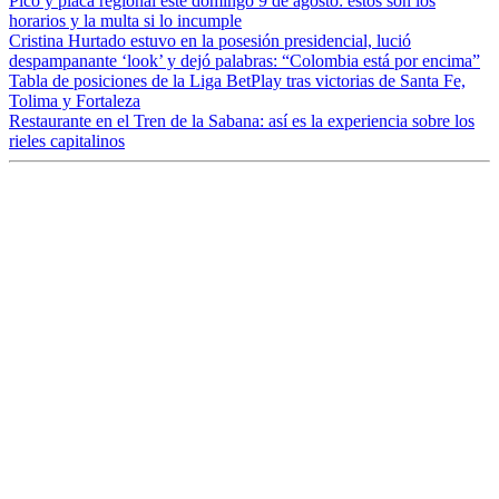
Pico y placa regional este domingo 9 de agosto: estos son los
horarios y la multa si lo incumple
Cristina Hurtado estuvo en la posesión presidencial, lució
despampanante ‘look’ y dejó palabras: “Colombia está por encima”
Tabla de posiciones de la Liga BetPlay tras victorias de Santa Fe,
Tolima y Fortaleza
Restaurante en el Tren de la Sabana: así es la experiencia sobre los
rieles capitalinos