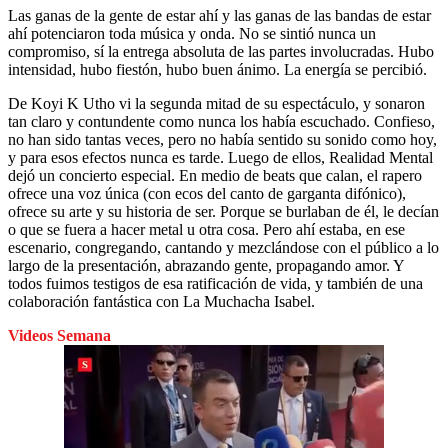
Las ganas de la gente de estar ahí y las ganas de las bandas de estar
ahí potenciaron toda música y onda. No se sintió nunca un
compromiso, sí la entrega absoluta de las partes involucradas. Hubo
intensidad, hubo fiestón, hubo buen ánimo. La energía se percibió.
De Koyi K Utho vi la segunda mitad de su espectáculo, y sonaron
tan claro y contundente como nunca los había escuchado. Confieso,
no han sido tantas veces, pero no había sentido su sonido como hoy,
y para esos efectos nunca es tarde. Luego de ellos, Realidad Mental
dejó un concierto especial. En medio de beats que calan, el rapero
ofrece una voz única (con ecos del canto de garganta difónico),
ofrece su arte y su historia de ser. Porque se burlaban de él, le decían
o que se fuera a hacer metal u otra cosa. Pero ahí estaba, en ese
escenario, congregando, cantando y mezclándose con el público a lo
largo de la presentación, abrazando gente, propagando amor. Y
todos fuimos testigos de esa ratificación de vida, y también de una
colaboración fantástica con La Muchacha Isabel.
Videos Semana