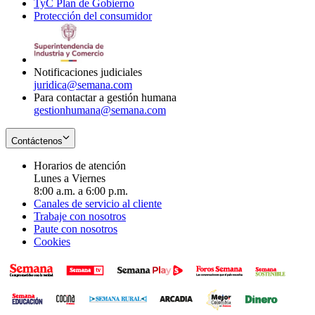
TyC Plan de Gobierno
in
new
Opens
window
Protección del consumidor
new
window
in
Opens
window
new
in
window
new
window
Notificaciones judiciales
juridica@semana.com
Para contactar a gestión humana
gestionhumana@semana.com
Contáctenos
Horarios de atención
Lunes a Viernes
8:00 a.m. a 6:00 p.m.
Canales de servicio al cliente
Trabaje con nosotros
Paute con nosotros
Cookies