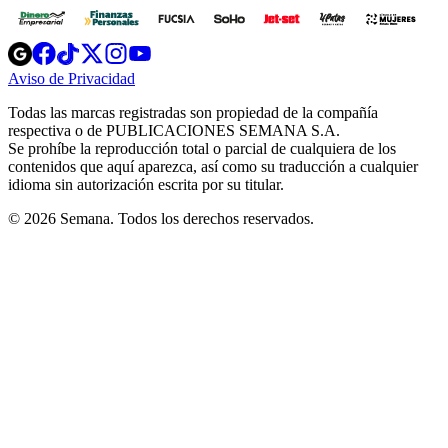
Opens
Opens
Opens
Opens
Opens
in
in
in
in
in
Aviso de Privacidad
Opens
new
new
new
new
new
in
window
window
window
window
window
Todas las marcas registradas son propiedad de la compañía
new
respectiva o de PUBLICACIONES SEMANA S.A.
window
Se prohíbe la reproducción total o parcial de cualquiera de los
contenidos que aquí aparezca, así como su traducción a cualquier
idioma sin autorización escrita por su titular.
© 2026 Semana. Todos los derechos reservados.