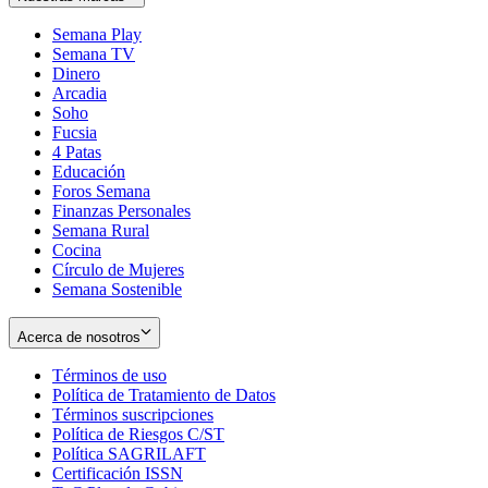
Semana Play
Semana TV
Dinero
Arcadia
Soho
Opens
Fucsia
in
Opens
4 Patas
new
in
Educación
window
new
Foros Semana
window
Finanzas Personales
Semana Rural
Cocina
Círculo de Mujeres
Semana Sostenible
Acerca de nosotros
Términos de uso
Opens
Política de Tratamiento de Datos
in
Opens
Términos suscripciones
new
Opens
in
Política de Riesgos C/ST
window
in
Opens
new
Política SAGRILAFT
Opens
new
in
window
Certificación ISSN
Opens
in
window
new