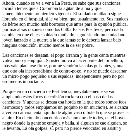
Ahora, cuando se va a ver a La Peste, se sabe que sus canciones
tocarán temas que a Colombia la agitan de alma y que
lamentablemente no pierden vigencia. El soldado mutilado sigue
llorando en el hospital, si le va bien, que usualmente no. Sus matices
de héroe son mucho más borrosos que antes para la opinión pública,
por macabras razones como los 6.402 Falsos Positivos, pero nada
cambia en que él; ese soldado mutilado, sigue siendo un ciudadano
joven lanzado a la guerra a la que jamás se le debería lanzar bajo
ninguna condición, mucho menos la de ser pobre.
Las canciones se desatan, el pogo arranca y la gente canta mientras
volea puño y empujón. Si usted no va a hacer parte del torbellino,
más vale plantarse firme, porque vendrán las olas pulsantes, y una
que otra ola inesperadísima de contra-pogo, y no se puede descartar
un micro-pogo pequeño a sus espaldas, independiente pero no por
eso menos impactante.
Porque en un concierto de Pestilencia, inevitablemente se van
ampliando estos focos de colisión rockera con el paso de las
canciones. Y apenas se desata esa horda en la que todos somos feos
hermosos y todos empujamos un poquito (o un muchote), se alcanza
a ver en cámara lenta líquido de algún vaso o botella que se proyecta
al aire. En el círculo concéntrico más humano de todos, en el hoyo
negro donde la gente se empuja y baila, si alguien se cae alguien, se
le levanta. La ola golpea, sí, pero no pierde velocidad en asistir y