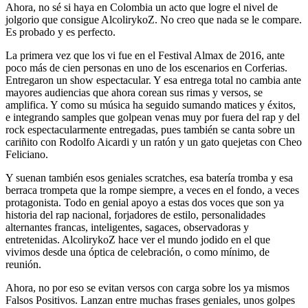
Ahora, no sé si haya en Colombia un acto que logre el nivel de
jolgorio que consigue AlcolirykoZ. No creo que nada se le compare.
Es probado y es perfecto.
La primera vez que los vi fue en el Festival Almax de 2016, ante
poco más de cien personas en uno de los escenarios en Corferias.
Entregaron un show espectacular. Y esa entrega total no cambia ante
mayores audiencias que ahora corean sus rimas y versos, se
amplifica. Y como su música ha seguido sumando matices y éxitos,
e integrando samples que golpean venas muy por fuera del rap y del
rock espectacularmente entregadas, pues también se canta sobre un
cariñito con Rodolfo Aicardi y un ratón y un gato quejetas con Cheo
Feliciano.
Y suenan también esos geniales scratches, esa batería tromba y esa
berraca trompeta que la rompe siempre, a veces en el fondo, a veces
protagonista. Todo en genial apoyo a estas dos voces que son ya
historia del rap nacional, forjadores de estilo, personalidades
alternantes francas, inteligentes, sagaces, observadoras y
entretenidas. AlcolirykoZ hace ver el mundo jodido en el que
vivimos desde una óptica de celebración, o como mínimo, de
reunión.
Ahora, no por eso se evitan versos con carga sobre los ya mismos
Falsos Positivos. Lanzan entre muchas frases geniales, unos golpes