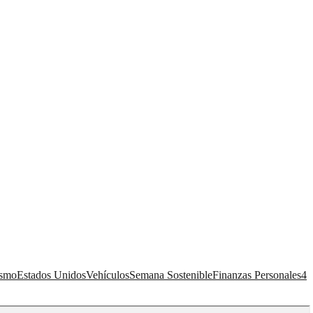
ismo
Estados Unidos
Vehículos
Semana Sostenible
Finanzas Personales
4