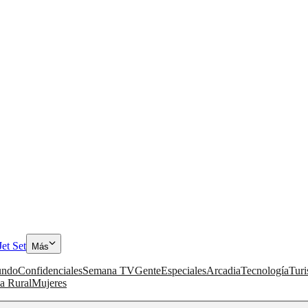
Jet Set
Más
ndo
Confidenciales
Semana TV
Gente
Especiales
Arcadia
Tecnología
Tur
a Rural
Mujeres