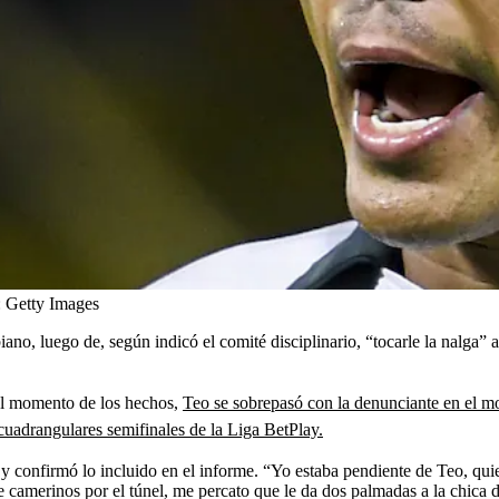
:
Getty Images
no, luego de, según indicó el comité disciplinario, “tocarle la nalga” 
 al momento de los hechos,
Teo se sobrepasó con la denunciante en el mom
 cuadrangulares semifinales de la Liga BetPlay.
y confirmó lo incluido en el informe. “Yo estaba pendiente de Teo, qui
camerinos por el túnel, me percato que le da dos palmadas a la chica de l