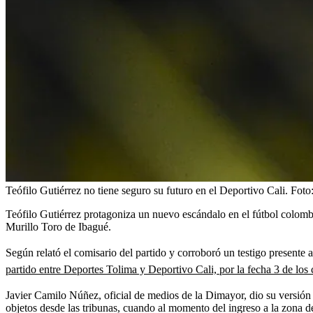
Teófilo Gutiérrez no tiene seguro su futuro en el Deportivo Cali.
Foto
Teófilo Gutiérrez protagoniza un nuevo escándalo en el fútbol colombia
Murillo Toro de Ibagué.
Según relató el comisario del partido y corroboró un testigo presente
partido entre Deportes Tolima y Deportivo Cali, por la fecha 3 de los
Javier Camilo Núñez, oficial de medios de la Dimayor, dio su versión 
objetos desde las tribunas, cuando al momento del ingreso a la zona de 