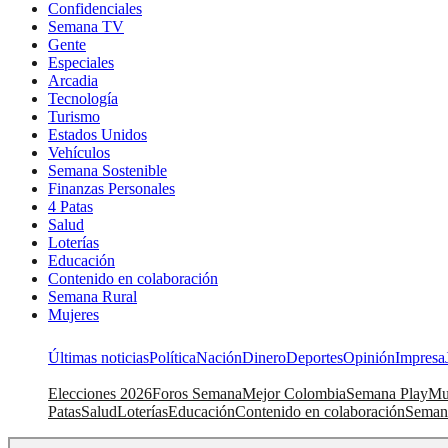
Confidenciales
Semana TV
Gente
Especiales
Arcadia
Tecnología
Turismo
Estados Unidos
Vehículos
Semana Sostenible
Finanzas Personales
4 Patas
Salud
Loterías
Educación
Contenido en colaboración
Semana Rural
Mujeres
Últimas noticias
Política
Nación
Dinero
Deportes
Opinión
Impresa
Elecciones 2026
Foros Semana
Mejor Colombia
Semana Play
Mu
Patas
Salud
Loterías
Educación
Contenido en colaboración
Seman