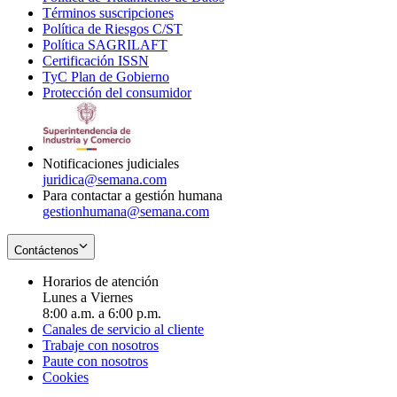
Términos suscripciones
new
Opens
in
Política de Riesgos C/ST
window
in
Opens
new
Política SAGRILAFT
Opens
new
in
window
Certificación ISSN
Opens
in
window
new
TyC Plan de Gobierno
in
new
Opens
window
Protección del consumidor
new
window
in
Opens
window
new
in
window
new
window
Notificaciones judiciales
juridica@semana.com
Para contactar a gestión humana
gestionhumana@semana.com
Contáctenos
Horarios de atención
Lunes a Viernes
8:00 a.m. a 6:00 p.m.
Canales de servicio al cliente
Trabaje con nosotros
Paute con nosotros
Cookies