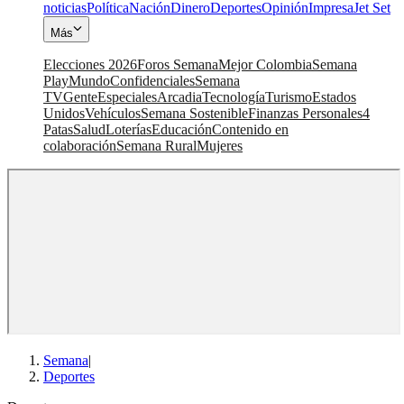
noticias
Política
Nación
Dinero
Deportes
Opinión
Impresa
Jet Set
Más
Elecciones 2026
Foros Semana
Mejor Colombia
Semana
Play
Mundo
Confidenciales
Semana
TV
Gente
Especiales
Arcadia
Tecnología
Turismo
Estados
Unidos
Vehículos
Semana Sostenible
Finanzas Personales
4
Patas
Salud
Loterías
Educación
Contenido en
colaboración
Semana Rural
Mujeres
Semana
|
Deportes