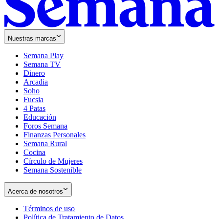
Nuestras marcas
Semana Play
Semana TV
Dinero
Arcadia
Soho
Opens
Fucsia
in
Opens
4 Patas
new
in
Educación
window
new
Foros Semana
window
Finanzas Personales
Semana Rural
Cocina
Círculo de Mujeres
Semana Sostenible
Acerca de nosotros
Términos de uso
Opens
Política de Tratamiento de Datos
in
Opens