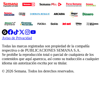
Opens
Opens
Opens
Opens
Opens
in
in
in
in
in
Aviso de Privacidad
Opens
new
new
new
new
new
in
window
window
window
window
window
Todas las marcas registradas son propiedad de la compañía
new
respectiva o de PUBLICACIONES SEMANA S.A.
window
Se prohíbe la reproducción total o parcial de cualquiera de los
contenidos que aquí aparezca, así como su traducción a cualquier
idioma sin autorización escrita por su titular.
© 2026 Semana. Todos los derechos reservados.