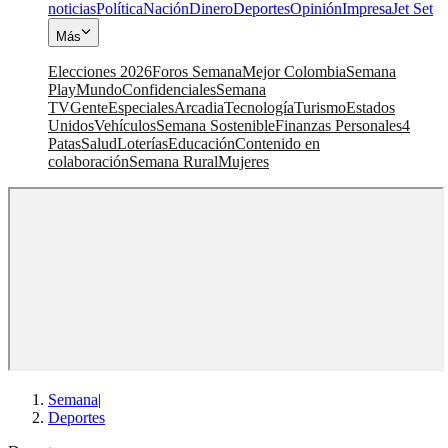
noticias
Política
Nación
Dinero
Deportes
Opinión
Impresa
Jet Set
Más
Elecciones 2026
Foros Semana
Mejor Colombia
Semana
Play
Mundo
Confidenciales
Semana
TV
Gente
Especiales
Arcadia
Tecnología
Turismo
Estados
Unidos
Vehículos
Semana Sostenible
Finanzas Personales
4
Patas
Salud
Loterías
Educación
Contenido en
colaboración
Semana Rural
Mujeres
Semana
|
Deportes