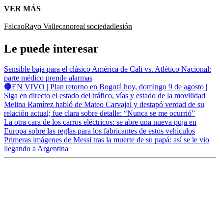
VER MÁS
Falcao
Rayo Vallecano
real sociedad
lesión
Le puede interesar
Sensible baja para el clásico América de Cali vs. Atlético Nacional:
parte médico prende alarmas
🔴EN VIVO | Plan retorno en Bogotá hoy, domingo 9 de agosto |
Siga en directo el estado del tráfico, vías y estado de la movilidad
Melina Ramírez habló de Mateo Carvajal y destapó verdad de su
relación actual; fue clara sobre detalle: “Nunca se me ocurrió”
La otra cara de los carros eléctricos: se abre una nueva puja en
Europa sobre las reglas para los fabricantes de estos vehículos
Primeras imágenes de Messi tras la muerte de su papá: así se le vio
llegando a Argentina