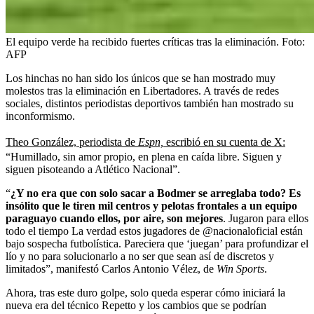
El equipo verde ha recibido fuertes críticas tras la eliminación.
Foto:
AFP
Los hinchas no han sido los únicos que se han mostrado muy
molestos tras la eliminación en Libertadores. A través de redes
sociales, distintos periodistas deportivos también han mostrado su
inconformismo.
Theo González, periodista de
Espn,
escribió en su cuenta de X:
“Humillado, sin amor propio, en plena en caída libre. Siguen y
siguen pisoteando a Atlético Nacional”.
“
¿Y no era que con solo sacar a Bodmer se arreglaba todo? Es
insólito que le tiren mil centros y pelotas frontales a un equipo
paraguayo cuando ellos, por aire, son mejores
. Jugaron para ellos
todo el tiempo La verdad estos jugadores de @nacionaloficial están
bajo sospecha futbolística. Pareciera que ‘juegan’ para profundizar el
lío y no para solucionarlo a no ser que sean así de discretos y
limitados”, manifestó Carlos Antonio Vélez, de
Win Sports
.
Ahora, tras este duro golpe, solo queda esperar cómo iniciará la
nueva era del técnico Repetto y los cambios que se podrían