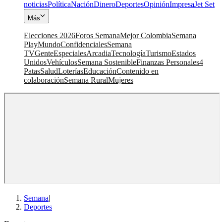
noticias
Política
Nación
Dinero
Deportes
Opinión
Impresa
Jet Set
Más
Elecciones 2026
Foros Semana
Mejor Colombia
Semana
Play
Mundo
Confidenciales
Semana
TV
Gente
Especiales
Arcadia
Tecnología
Turismo
Estados
Unidos
Vehículos
Semana Sostenible
Finanzas Personales
4
Patas
Salud
Loterías
Educación
Contenido en
colaboración
Semana Rural
Mujeres
Semana
|
Deportes