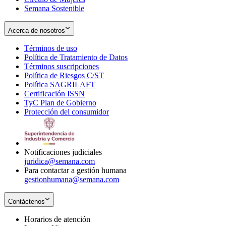
Semana Sostenible
Acerca de nosotros
Términos de uso
Opens
Política de Tratamiento de Datos
in
Opens
Términos suscripciones
new
Opens
in
Política de Riesgos C/ST
window
in
Opens
new
Política SAGRILAFT
Opens
new
in
window
Certificación ISSN
Opens
in
window
new
TyC Plan de Gobierno
in
new
Opens
window
Protección del consumidor
new
window
in
Opens
window
new
in
window
new
window
Notificaciones judiciales
juridica@semana.com
Para contactar a gestión humana
gestionhumana@semana.com
Contáctenos
Horarios de atención