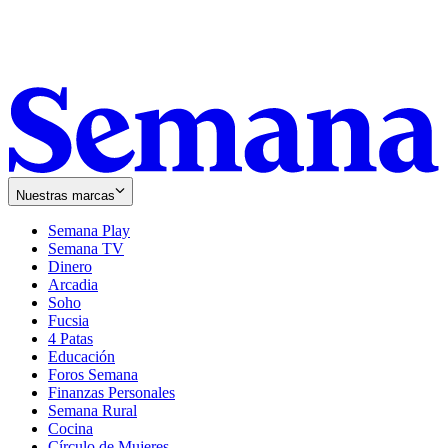
Nuestras marcas
Semana Play
Semana TV
Dinero
Arcadia
Soho
Opens
Fucsia
in
Opens
4 Patas
new
in
Educación
window
new
Foros Semana
window
Finanzas Personales
Semana Rural
Cocina
Círculo de Mujeres