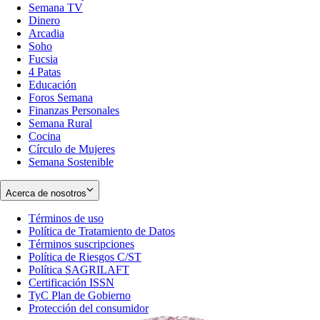
Semana TV
Dinero
Arcadia
Soho
Opens
Fucsia
in
Opens
4 Patas
new
in
Educación
window
new
Foros Semana
window
Finanzas Personales
Semana Rural
Cocina
Círculo de Mujeres
Semana Sostenible
Acerca de nosotros
Términos de uso
Opens
Política de Tratamiento de Datos
in
Opens
Términos suscripciones
new
Opens
in
Política de Riesgos C/ST
window
in
Opens
new
Política SAGRILAFT
Opens
new
in
window
Certificación ISSN
Opens
in
window
new
TyC Plan de Gobierno
in
new
Opens
window
Protección del consumidor
new
window
in
Opens