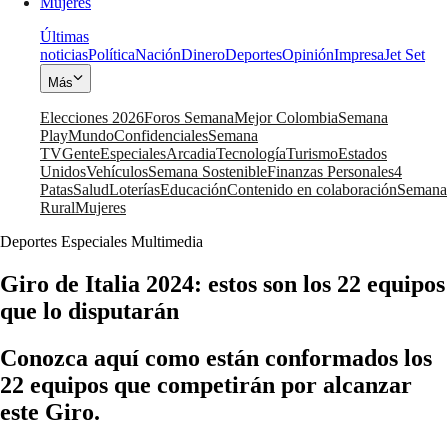
Mujeres
Últimas
noticias
Política
Nación
Dinero
Deportes
Opinión
Impresa
Jet Set
Más
Elecciones 2026
Foros Semana
Mejor Colombia
Semana
Play
Mundo
Confidenciales
Semana
TV
Gente
Especiales
Arcadia
Tecnología
Turismo
Estados
Unidos
Vehículos
Semana Sostenible
Finanzas Personales
4
Patas
Salud
Loterías
Educación
Contenido en colaboración
Semana
Rural
Mujeres
Deportes Especiales Multimedia
Giro de Italia 2024: estos son los 22 equipos
que lo disputarán
Conozca aquí como están conformados los
22 equipos que competirán por alcanzar
este Giro.