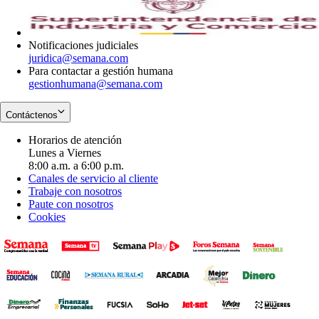
window
new
in
window
new
window
Notificaciones judiciales
juridica@semana.com
Para contactar a gestión humana
gestionhumana@semana.com
Contáctenos
Horarios de atención
Lunes a Viernes
8:00 a.m. a 6:00 p.m.
Canales de servicio al cliente
Trabaje con nosotros
Paute con nosotros
Cookies