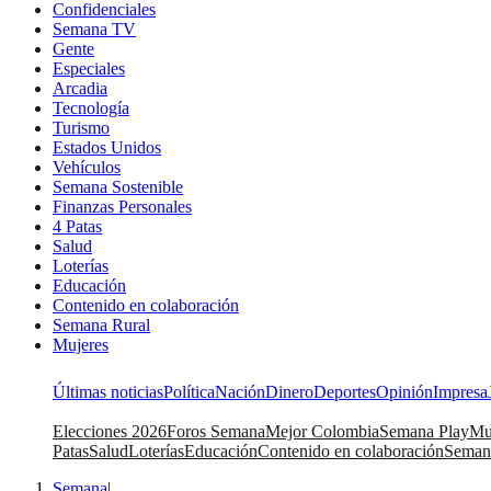
Confidenciales
Semana TV
Gente
Especiales
Arcadia
Tecnología
Turismo
Estados Unidos
Vehículos
Semana Sostenible
Finanzas Personales
4 Patas
Salud
Loterías
Educación
Contenido en colaboración
Semana Rural
Mujeres
Últimas noticias
Política
Nación
Dinero
Deportes
Opinión
Impresa
Elecciones 2026
Foros Semana
Mejor Colombia
Semana Play
Mu
Patas
Salud
Loterías
Educación
Contenido en colaboración
Seman
Semana
|