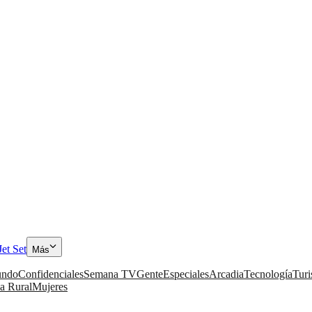
Jet Set
Más
ndo
Confidenciales
Semana TV
Gente
Especiales
Arcadia
Tecnología
Tur
a Rural
Mujeres