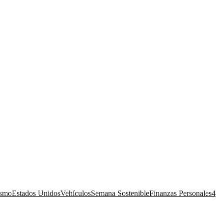
ismo
Estados Unidos
Vehículos
Semana Sostenible
Finanzas Personales
4