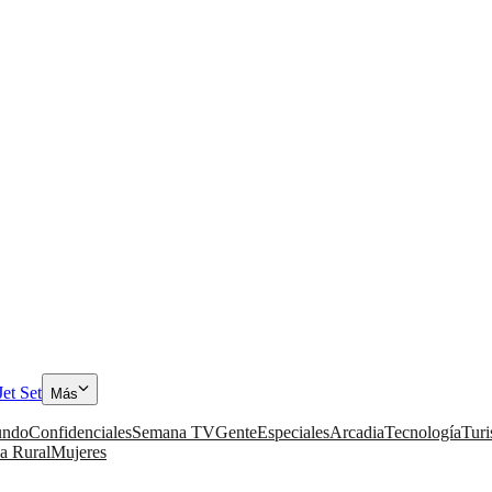
Jet Set
Más
ndo
Confidenciales
Semana TV
Gente
Especiales
Arcadia
Tecnología
Tur
a Rural
Mujeres