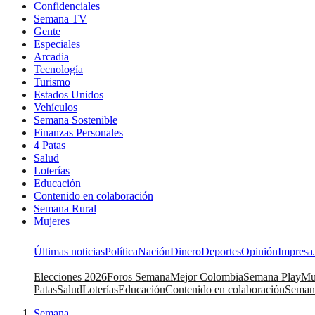
Confidenciales
Semana TV
Gente
Especiales
Arcadia
Tecnología
Turismo
Estados Unidos
Vehículos
Semana Sostenible
Finanzas Personales
4 Patas
Salud
Loterías
Educación
Contenido en colaboración
Semana Rural
Mujeres
Últimas noticias
Política
Nación
Dinero
Deportes
Opinión
Impresa
Elecciones 2026
Foros Semana
Mejor Colombia
Semana Play
Mu
Patas
Salud
Loterías
Educación
Contenido en colaboración
Seman
Semana
|