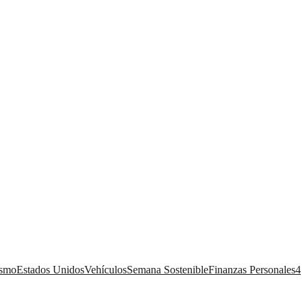
ismo
Estados Unidos
Vehículos
Semana Sostenible
Finanzas Personales
4