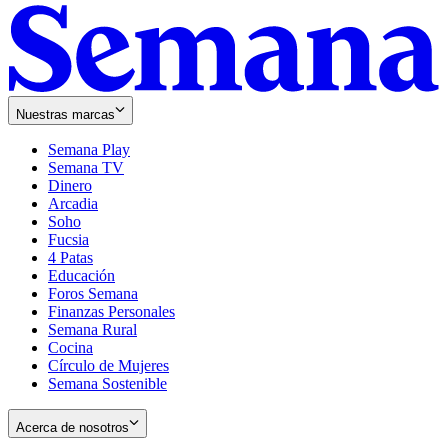
Nuestras marcas
Semana Play
Semana TV
Dinero
Arcadia
Soho
Opens
Fucsia
in
Opens
4 Patas
new
in
Educación
window
new
Foros Semana
window
Finanzas Personales
Semana Rural
Cocina
Círculo de Mujeres
Semana Sostenible
Acerca de nosotros