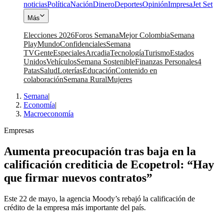
noticias
Política
Nación
Dinero
Deportes
Opinión
Impresa
Jet Set
Más
Elecciones 2026
Foros Semana
Mejor Colombia
Semana
Play
Mundo
Confidenciales
Semana
TV
Gente
Especiales
Arcadia
Tecnología
Turismo
Estados
Unidos
Vehículos
Semana Sostenible
Finanzas Personales
4
Patas
Salud
Loterías
Educación
Contenido en
colaboración
Semana Rural
Mujeres
Semana
|
Economía
|
Macroeconomía
Empresas
Aumenta preocupación tras baja en la
calificación crediticia de Ecopetrol: “Hay
que firmar nuevos contratos”
Este 22 de mayo, la agencia Moody’s rebajó la calificación de
crédito de la empresa más importante del país.