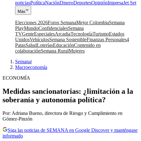
noticias
Política
Nación
Dinero
Deportes
Opinión
Impresa
Jet Set
Más
Elecciones 2026
Foros Semana
Mejor Colombia
Semana
Play
Mundo
Confidenciales
Semana
TV
Gente
Especiales
Arcadia
Tecnología
Turismo
Estados
Unidos
Vehículos
Semana Sostenible
Finanzas Personales
4
Patas
Salud
Loterías
Educación
Contenido en
colaboración
Semana Rural
Mujeres
Semana
|
Macroeconomía
ECONOMÍA
Medidas sancionatorias: ¿limitación a la
soberanía y autonomía política?
Por: Adriana Bueno, directora de Riesgo y Cumplimiento en
Gómez-Pinzón
Siga las noticias de SEMANA en Google Discover y manténgase
informado