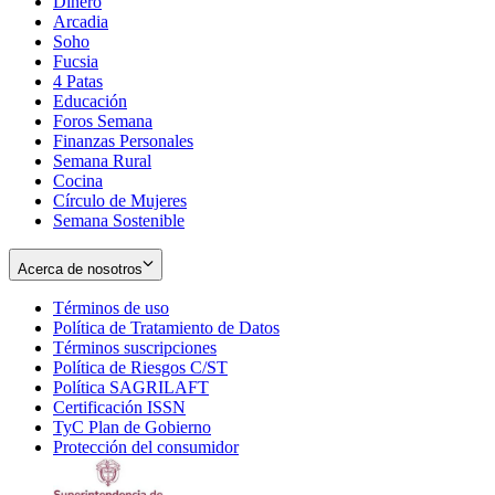
Dinero
Arcadia
Soho
Opens
Fucsia
in
Opens
4 Patas
new
in
Educación
window
new
Foros Semana
window
Finanzas Personales
Semana Rural
Cocina
Círculo de Mujeres
Semana Sostenible
Acerca de nosotros
Términos de uso
Opens
Política de Tratamiento de Datos
in
Opens
Términos suscripciones
new
Opens
in
Política de Riesgos C/ST
window
in
Opens
new
Política SAGRILAFT
Opens
new
in
window
Certificación ISSN
Opens
in
window
new
TyC Plan de Gobierno
in
new
Opens
window
Protección del consumidor
new
window
in
Opens
window
new
in
window
new