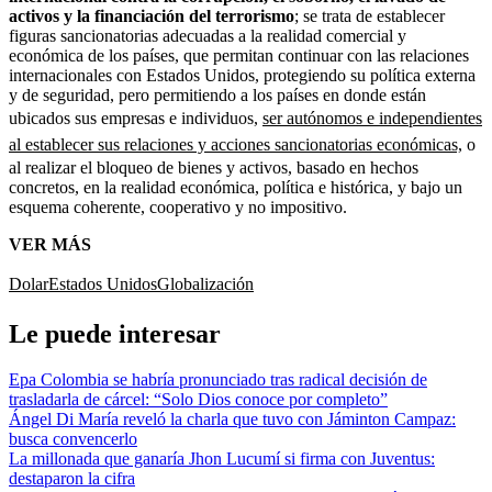
activos y la financiación del terrorismo
; se trata de establecer
figuras sancionatorias adecuadas a la realidad comercial y
económica de los países, que permitan continuar con las relaciones
internacionales con Estados Unidos, protegiendo su política externa
y de seguridad, pero permitiendo a los países en donde están
ubicados sus empresas e individuos,
ser autónomos e independientes
al establecer sus relaciones y acciones sancionatorias económicas,
o
al realizar el bloqueo de bienes y activos, basado en hechos
concretos, en la realidad económica, política e histórica, y bajo un
esquema coherente, cooperativo y no impositivo.
VER MÁS
Dolar
Estados Unidos
Globalización
Le puede interesar
Epa Colombia se habría pronunciado tras radical decisión de
trasladarla de cárcel: “Solo Dios conoce por completo”
Ángel Di María reveló la charla que tuvo con Jáminton Campaz:
busca convencerlo
La millonada que ganaría Jhon Lucumí si firma con Juventus:
destaparon la cifra