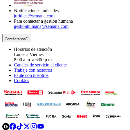
window
Notificaciones judiciales
juridica@semana.com
Para contactar a gestión humana
gestionhumana@semana.com
Contáctenos
Horarios de atención
Lunes a Viernes
8:00 a.m. a 6:00 p.m.
Canales de servicio al cliente
Trabaje con nosotros
Paute con nosotros
Cookies
Opens
Opens
Opens
Opens
Opens