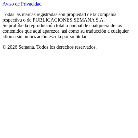
in
in
in
in
in
Aviso de Privacidad
Opens
new
new
new
new
new
in
window
window
window
window
window
Todas las marcas registradas son propiedad de la compañía
new
respectiva o de PUBLICACIONES SEMANA S.A.
window
Se prohíbe la reproducción total o parcial de cualquiera de los
contenidos que aquí aparezca, así como su traducción a cualquier
idioma sin autorización escrita por su titular.
© 2026 Semana. Todos los derechos reservados.