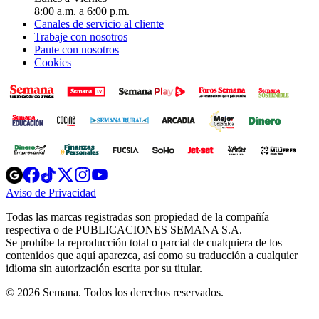
8:00 a.m. a 6:00 p.m.
Canales de servicio al cliente
Trabaje con nosotros
Paute con nosotros
Cookies
Opens
Opens
Opens
Opens
Opens
in
in
in
in
in
Aviso de Privacidad
Opens
new
new
new
new
new
in
window
window
window
window
window
Todas las marcas registradas son propiedad de la compañía
new
respectiva o de PUBLICACIONES SEMANA S.A.
window
Se prohíbe la reproducción total o parcial de cualquiera de los
contenidos que aquí aparezca, así como su traducción a cualquier
idioma sin autorización escrita por su titular.
© 2026 Semana. Todos los derechos reservados.