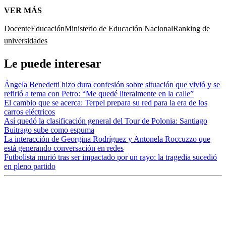
VER MÁS
Docente
Educación
Ministerio de Educación Nacional
Ranking de
universidades
Le puede interesar
Ángela Benedetti hizo dura confesión sobre situación que vivió y se
refirió a tema con Petro: “Me quedé literalmente en la calle”
El cambio que se acerca: Terpel prepara su red para la era de los
carros eléctricos
Así quedó la clasificación general del Tour de Polonia: Santiago
Buitrago sube como espuma
La interacción de Georgina Rodríguez y Antonela Roccuzzo que
está generando conversación en redes
Futbolista murió tras ser impactado por un rayo: la tragedia sucedió
en pleno partido