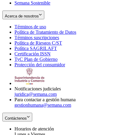
Semana Sostenible
Acerca de nosotros
Términos de uso
Opens
Política de Tratamiento de Datos
in
Opens
Términos suscripciones
new
Opens
in
Política de Riesgos C/ST
window
in
Opens
new
Política SAGRILAFT
Opens
new
in
window
Certificación ISSN
Opens
in
window
new
TyC Plan de Gobierno
in
new
Opens
window
Protección del consumidor
new
window
in
Opens
window
new
in
window
new
window
Notificaciones judiciales
juridica@semana.com
Para contactar a gestión humana
gestionhumana@semana.com
Contáctenos
Horarios de atención
Lunes a Viernes