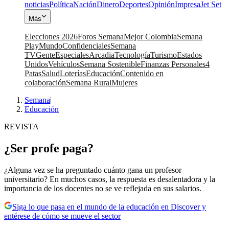
noticias
Política
Nación
Dinero
Deportes
Opinión
Impresa
Jet Set
Más
Elecciones 2026
Foros Semana
Mejor Colombia
Semana
Play
Mundo
Confidenciales
Semana
TV
Gente
Especiales
Arcadia
Tecnología
Turismo
Estados
Unidos
Vehículos
Semana Sostenible
Finanzas Personales
4
Patas
Salud
Loterías
Educación
Contenido en
colaboración
Semana Rural
Mujeres
Semana
|
Educación
REVISTA
¿Ser profe paga?
¿Alguna vez se ha preguntado cuánto gana un profesor
universitario? En muchos casos, la respuesta es desalentadora y la
importancia de los docentes no se ve reflejada en sus salarios.
Siga lo que pasa en el mundo de la educación en Discover y
entérese de cómo se mueve el sector