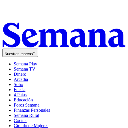
Nuestras marcas
Semana Play
Semana TV
Dinero
Arcadia
Soho
Opens
Fucsia
in
Opens
4 Patas
new
in
Educación
window
new
Foros Semana
window
Finanzas Personales
Semana Rural
Cocina
Círculo de Mujeres