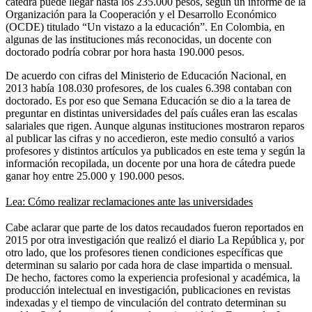
cátedra puede llegar hasta los 235.000 pesos, según un informe de la
Organización para la Cooperación y el Desarrollo Económico
(OCDE) titulado “Un vistazo a la educación”. En Colombia, en
algunas de las instituciones más reconocidas, un docente con
doctorado podría cobrar por hora hasta 190.000 pesos.
De acuerdo con cifras del Ministerio de Educación Nacional, en
2013 había 108.030 profesores, de los cuales 6.398 contaban con
doctorado. Es por eso que Semana Educación se dio a la tarea de
preguntar en distintas universidades del país cuáles eran las escalas
salariales que rigen. Aunque algunas instituciones mostraron reparos
al publicar las cifras y no accedieron, este medio consultó a varios
profesores y distintos artículos ya publicados en este tema y según la
información recopilada, un docente por una hora de cátedra puede
ganar hoy entre 25.000 y 190.000 pesos.
Lea: Cómo realizar reclamaciones ante las universidades
Cabe aclarar que parte de los datos recaudados fueron reportados en
2015 por otra investigación que realizó el diario La República y, por
otro lado, que los profesores tienen condiciones específicas que
determinan su salario por cada hora de clase impartida o mensual.
De hecho, factores como la experiencia profesional y académica, la
producción intelectual en investigación, publicaciones en revistas
indexadas y el tiempo de vinculación del contrato determinan su