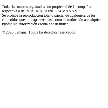
new
new
new
new
new
in
window
window
window
window
window
Todas las marcas registradas son propiedad de la compañía
new
respectiva o de PUBLICACIONES SEMANA S.A.
window
Se prohíbe la reproducción total o parcial de cualquiera de los
contenidos que aquí aparezca, así como su traducción a cualquier
idioma sin autorización escrita por su titular.
© 2026 Semana. Todos los derechos reservados.