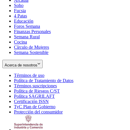
Arcadia
Soho
Opens
Fucsia
in
Opens
4 Patas
new
in
Educación
window
new
Foros Semana
window
Finanzas Personales
Semana Rural
Cocina
Círculo de Mujeres
Semana Sostenible
Acerca de nosotros
Términos de uso
Opens
Política de Tratamiento de Datos
in
Opens
Términos suscripciones
new
Opens
in
Política de Riesgos C/ST
window
in
Opens
new
Política SAGRILAFT
Opens
new
in
window
Certificación ISSN
Opens
in
window
new
TyC Plan de Gobierno
in
new
Opens
window
Protección del consumidor
new
window
in
Opens
window
new
in
window
new
window