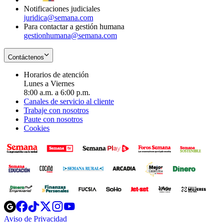
Notificaciones judiciales
juridica@semana.com
Para contactar a gestión humana
gestionhumana@semana.com
Contáctenos
Horarios de atención
Lunes a Viernes
8:00 a.m. a 6:00 p.m.
Canales de servicio al cliente
Trabaje con nosotros
Paute con nosotros
Cookies
Opens
Opens
Opens
Opens
Opens
in
in
in
in
in
Aviso de Privacidad
Opens