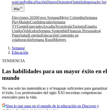
noticias
Política
Nación
Dinero
Deportes
Opinión
Impresa
Jet Set
Más
Elecciones 2026
Foros Semana
Mejor Colombia
Semana
Play
Mundo
Confidenciales
Semana
TV
Gente
Especiales
Arcadia
Tecnología
Turismo
Estados
Unidos
Vehículos
Semana Sostenible
Finanzas Personales
4
Patas
Salud
Loterías
Educación
Contenido en
colaboración
Semana Rural
Mujeres
Semana
|
Educación
TENDENCIA
Las habilidades para un mayor éxito en el
mundo
No son solo las matemáticas y el lenguaje suficientes para garantizar
el éxito. Los profesionales del siglo XXI necesitan competencias
esenciales para la vida.
Siga lo que pasa en el mundo de la educación en Discover y