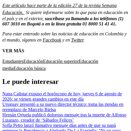
Este artículo hace parte de la edición 27 de la revista Semana
Educación.
Si quiere informarse sobre lo que pasa en educación en
el país y en el exterior,
suscríbase ya
llamando a los teléfonos (1)
607 3010 en Bogotá o en la línea gratuita 01 8000 51 41 41.
Para estar enterado sobre las noticias de educación en Colombia y
el mundo, síganos en
Facebook
y en
Twitter
.
VER MÁS
Estudiantes
Educación
Educación superior
Educación
media
Educación básica
Le puede interesar
Nana Calistar expuso el horóscopo de hoy, jueves 6 de agosto de
2026: se vienen grandes cambios en este día
Uruguay presentó a su nuevo director técnico: toma las riendas en
reemplazo de Marcelo Bielsa
Hernán Orjuela publicó doloroso mensaje tras la muerte de Alfonso
Lizarazo, creador de ‘Sábados Felices’
Sofía Petro lanzó llamativo mensaje días antes de que su papá
entregue la Presidencia a Abelardo De La Espriella: “Ni un paso