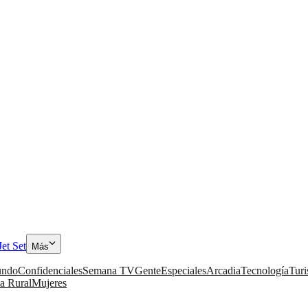
Jet Set
Más
ndo
Confidenciales
Semana TV
Gente
Especiales
Arcadia
Tecnología
Tur
a Rural
Mujeres