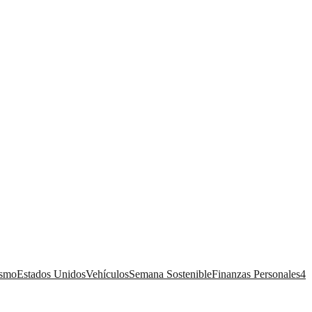
ismo
Estados Unidos
Vehículos
Semana Sostenible
Finanzas Personales
4