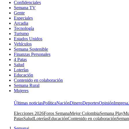
Confidenciales
Semana TV
Gente
Especiales
Arcadia
Tecnología
Turismo
Estados Unidos
Vehículos
Semana Sostenible
Finanzas Personales
4 Patas
Salud
Loterías
Educación
Contenido en colaboración
Semana Rural
Mujeres
Últimas noticias
Política
Nación
Dinero
Deportes
Opinión
Impresa
Elecciones 2026
Foros Semana
Mejor Colombia
Semana Play
Mu
Patas
Salud
Loterías
Educación
Contenido en colaboración
Seman
Semana
|