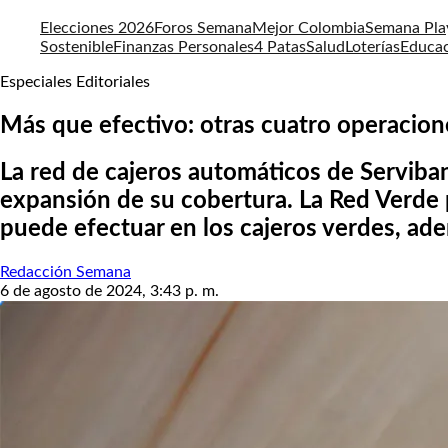
Elecciones 2026
Foros Semana
Mejor Colombia
Semana Pla
Sostenible
Finanzas Personales
4 Patas
Salud
Loterías
Educa
Especiales Editoriales
Más que efectivo: otras cuatro operacion
La red de cajeros automáticos de Serviba
expansión de su cobertura. La Red Verde p
puede efectuar en los cajeros verdes, ade
Redacción Semana
6 de agosto de 2024, 3:43 p. m.