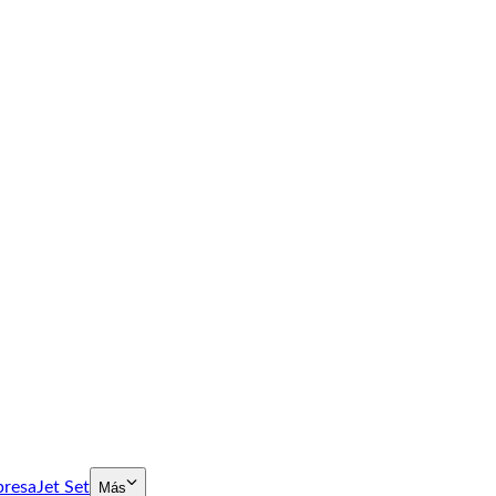
presa
Jet Set
Más