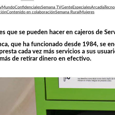
y
Mundo
Confidenciales
Semana TV
Gente
Especiales
Arcadia
Tecno
ción
Contenido en colaboración
Semana Rural
Mujeres
es que se pueden hacer en cajeros de Ser
nca, que ha funcionado desde 1984, se en
resta cada vez más servicios a sus usuari
más de retirar dinero en efectivo.