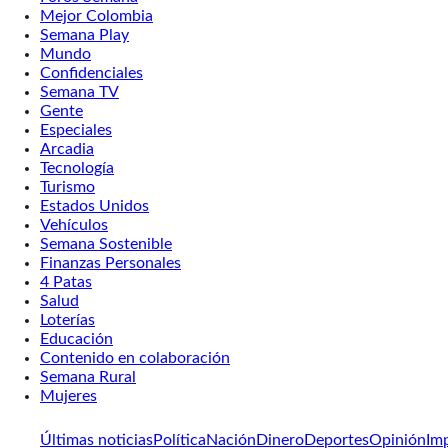
Mejor Colombia
Semana Play
Mundo
Confidenciales
Semana TV
Gente
Especiales
Arcadia
Tecnología
Turismo
Estados Unidos
Vehículos
Semana Sostenible
Finanzas Personales
4 Patas
Salud
Loterías
Educación
Contenido en colaboración
Semana Rural
Mujeres
Últimas noticias
Política
Nación
Dinero
Deportes
Opinión
Im