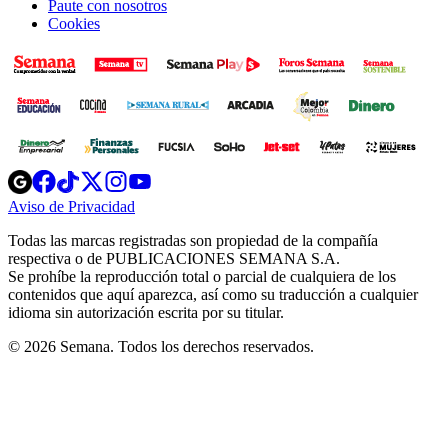
Paute con nosotros
Cookies
Opens
Opens
Opens
Opens
Opens
in
in
in
in
in
Aviso de Privacidad
Opens
new
new
new
new
new
in
window
window
window
window
window
Todas las marcas registradas son propiedad de la compañía
new
respectiva o de PUBLICACIONES SEMANA S.A.
window
Se prohíbe la reproducción total o parcial de cualquiera de los
contenidos que aquí aparezca, así como su traducción a cualquier
idioma sin autorización escrita por su titular.
© 2026 Semana. Todos los derechos reservados.