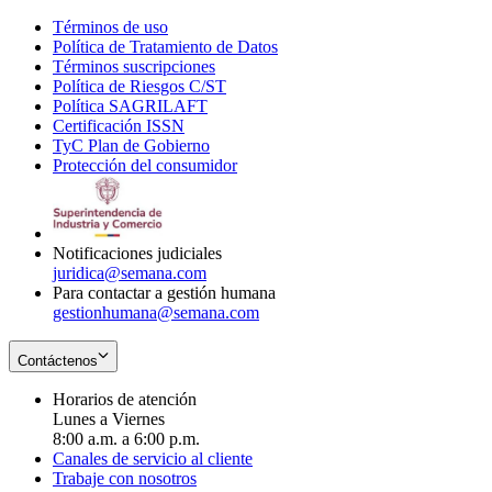
Términos de uso
Opens
Política de Tratamiento de Datos
in
Opens
Términos suscripciones
new
Opens
in
Política de Riesgos C/ST
window
in
Opens
new
Política SAGRILAFT
Opens
new
in
window
Certificación ISSN
Opens
in
window
new
TyC Plan de Gobierno
in
new
Opens
window
Protección del consumidor
new
window
in
Opens
window
new
in
window
new
window
Notificaciones judiciales
juridica@semana.com
Para contactar a gestión humana
gestionhumana@semana.com
Contáctenos
Horarios de atención
Lunes a Viernes
8:00 a.m. a 6:00 p.m.
Canales de servicio al cliente
Trabaje con nosotros