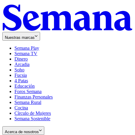
Nuestras marcas
Semana Play
Semana TV
Dinero
Arcadia
Soho
Opens
Fucsia
in
Opens
4 Patas
new
in
Educación
window
new
Foros Semana
window
Finanzas Personales
Semana Rural
Cocina
Círculo de Mujeres
Semana Sostenible
Acerca de nosotros