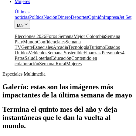
Mujeres
Últimas
noticias
Política
Nación
Dinero
Deportes
Opinión
Impresa
Jet Set
Más
Elecciones 2026
Foros Semana
Mejor Colombia
Semana
Play
Mundo
Confidenciales
Semana
TV
Gente
Especiales
Arcadia
Tecnología
Turismo
Estados
Unidos
Vehículos
Semana Sostenible
Finanzas Personales
4
Patas
Salud
Loterías
Educación
Contenido en
colaboración
Semana Rural
Mujeres
Especiales Multimedia
Galería: estas son las imágenes más
impactantes de la última semana de mayo
Termina el quinto mes del año y deja
instantáneas que le dan la vuelta al
mundo.