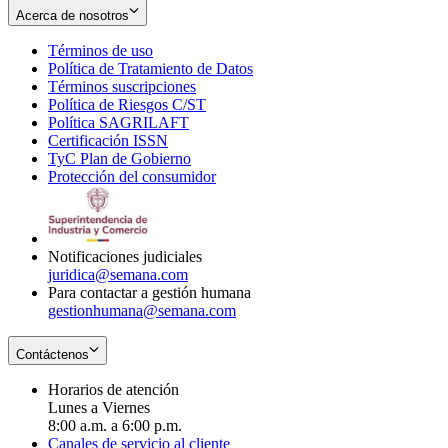
Acerca de nosotros
Términos de uso
Opens
Política de Tratamiento de Datos
in
Opens
Términos suscripciones
new
Opens
in
Política de Riesgos C/ST
window
in
Opens
new
Política SAGRILAFT
Opens
new
in
window
Certificación ISSN
Opens
in
window
new
TyC Plan de Gobierno
in
new
Opens
window
Protección del consumidor
new
window
in
Opens
window
new
in
window
new
window
Notificaciones judiciales
juridica@semana.com
Para contactar a gestión humana
gestionhumana@semana.com
Contáctenos
Horarios de atención
Lunes a Viernes
8:00 a.m. a 6:00 p.m.
Canales de servicio al cliente