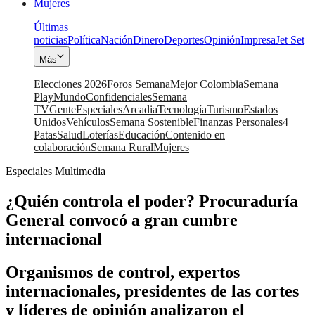
Mujeres
Últimas
noticias
Política
Nación
Dinero
Deportes
Opinión
Impresa
Jet Set
Más
Elecciones 2026
Foros Semana
Mejor Colombia
Semana
Play
Mundo
Confidenciales
Semana
TV
Gente
Especiales
Arcadia
Tecnología
Turismo
Estados
Unidos
Vehículos
Semana Sostenible
Finanzas Personales
4
Patas
Salud
Loterías
Educación
Contenido en
colaboración
Semana Rural
Mujeres
Especiales Multimedia
¿Quién controla el poder? Procuraduría
General convocó a gran cumbre
internacional
Organismos de control, expertos
internacionales, presidentes de las cortes
y líderes de opinión analizaron el