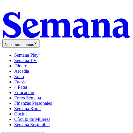
Nuestras marcas
Semana Play
Semana TV
Dinero
Arcadia
Soho
Opens
Fucsia
in
Opens
4 Patas
new
in
Educación
window
new
Foros Semana
window
Finanzas Personales
Semana Rural
Cocina
Círculo de Mujeres
Semana Sostenible