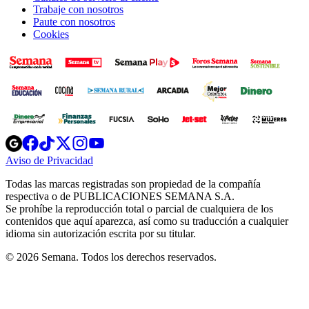
Trabaje con nosotros
Paute con nosotros
Cookies
Opens
Opens
Opens
Opens
Opens
in
in
in
in
in
Aviso de Privacidad
Opens
new
new
new
new
new
in
window
window
window
window
window
Todas las marcas registradas son propiedad de la compañía
new
respectiva o de PUBLICACIONES SEMANA S.A.
window
Se prohíbe la reproducción total o parcial de cualquiera de los
contenidos que aquí aparezca, así como su traducción a cualquier
idioma sin autorización escrita por su titular.
© 2026 Semana. Todos los derechos reservados.