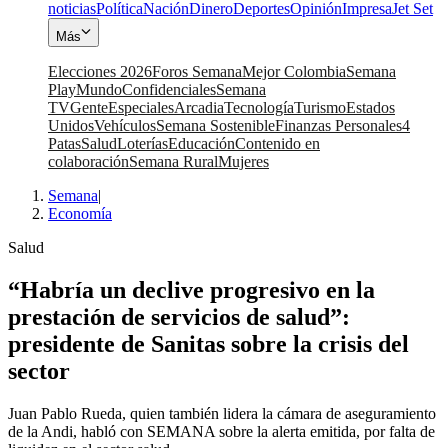
noticias
Política
Nación
Dinero
Deportes
Opinión
Impresa
Jet Set
Más
Elecciones 2026
Foros Semana
Mejor Colombia
Semana
Play
Mundo
Confidenciales
Semana
TV
Gente
Especiales
Arcadia
Tecnología
Turismo
Estados
Unidos
Vehículos
Semana Sostenible
Finanzas Personales
4
Patas
Salud
Loterías
Educación
Contenido en
colaboración
Semana Rural
Mujeres
Semana
|
Economía
Salud
“Habría un declive progresivo en la
prestación de servicios de salud”:
presidente de Sanitas sobre la crisis del
sector
Juan Pablo Rueda, quien también lidera la cámara de aseguramiento
de la Andi, habló con SEMANA sobre la alerta emitida, por falta de