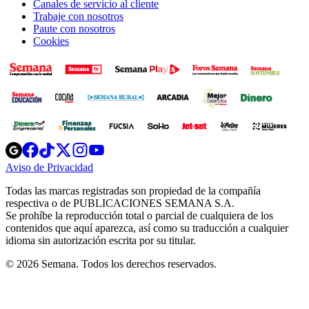
Canales de servicio al cliente
Trabaje con nosotros
Paute con nosotros
Cookies
Opens
Opens
Opens
Opens
Opens
in
in
in
in
in
Aviso de Privacidad
Opens
new
new
new
new
new
in
window
window
window
window
window
Todas las marcas registradas son propiedad de la compañía
new
respectiva o de PUBLICACIONES SEMANA S.A.
window
Se prohíbe la reproducción total o parcial de cualquiera de los
contenidos que aquí aparezca, así como su traducción a cualquier
idioma sin autorización escrita por su titular.
© 2026 Semana. Todos los derechos reservados.