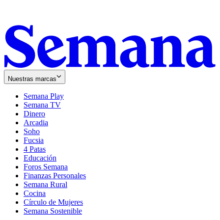
Nuestras marcas
Semana Play
Semana TV
Dinero
Arcadia
Soho
Opens
Fucsia
in
Opens
4 Patas
new
in
Educación
window
new
Foros Semana
window
Finanzas Personales
Semana Rural
Cocina
Círculo de Mujeres
Semana Sostenible