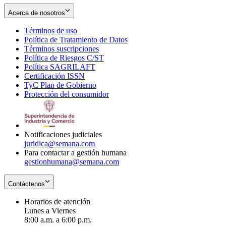
Acerca de nosotros
Términos de uso
Opens
Política de Tratamiento de Datos
in
Opens
Términos suscripciones
new
Opens
in
Política de Riesgos C/ST
window
in
Opens
new
Política SAGRILAFT
Opens
new
in
window
Certificación ISSN
Opens
in
window
new
TyC Plan de Gobierno
in
new
Opens
window
Protección del consumidor
new
window
in
Opens
window
new
in
window
new
window
Notificaciones judiciales
juridica@semana.com
Para contactar a gestión humana
gestionhumana@semana.com
Contáctenos
Horarios de atención
Lunes a Viernes
8:00 a.m. a 6:00 p.m.