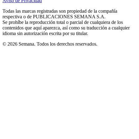
Aviso de Privacidad
Opens
new
new
new
new
new
in
window
window
window
window
window
Todas las marcas registradas son propiedad de la compañía
new
respectiva o de PUBLICACIONES SEMANA S.A.
window
Se prohíbe la reproducción total o parcial de cualquiera de los
contenidos que aquí aparezca, así como su traducción a cualquier
idioma sin autorización escrita por su titular.
© 2026 Semana. Todos los derechos reservados.