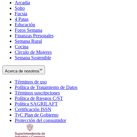
Arcadia
Soho
Opens
Fucsia
in
Opens
4 Patas
new
in
Educación
window
new
Foros Semana
window
Finanzas Personales
Semana Rural
Cocina
Círculo de Mujeres
Semana Sostenible
Acerca de nosotros
Términos de uso
Opens
Política de Tratamiento de Datos
in
Opens
Términos suscripciones
new
Opens
in
Política de Riesgos C/ST
window
in
Opens
new
Política SAGRILAFT
Opens
new
in
window
Certificación ISSN
Opens
in
window
new
TyC Plan de Gobierno
in
new
Opens
window
Protección del consumidor
new
window
in
Opens
window
new
in
window
new
window