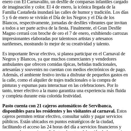
enero con El Carnavalito, un desfile de comparsas infantiles cargado
de imaginación y color. El 4 de enero, la icónica llegada de la
Familia Castañeda inundará las calles de humor y tradición. Los días
5 y 6 de enero se vivirán el Día de los Negros y el Día de los
Blancos, respectivamente, jornadas de desfiles vibrantes que invitan
a todos a ser parte activa de la fiesta. Finalmente, el Gran Desfile
Magno cerrará con broche de oro el 7 de enero, exhibiendo carrozas
impresionantes elaboradas por talentosos artistas y artesanos
nariñenses, mostrando lo mejor de su creatividad y talento.
Es importante llevar efectivo, si planea participar en el Carnaval de
Negros y Blancos, ya que muchos comerciantes y vendedores
ambulantes que ofrecen comidas típicas, bebidas tradicionales,
artesanías y souvenirs no cuentan con medios electrónicos de pago.
Además, el ambiente festivo invita a disfrutar de pequeños gastos en
la calle, como el alquiler de trajes tradicionales o la compra de
pinturas y espumas para interactuar en las celebraciones. Por lo
tanto, tener efectivo a la mano garantiza una experiencia más fluida
y completa durante esta colorida festividad.
Pasto cuenta con 21 cajeros automáticos de Servibanca,
disponibles para los residentes y los visitantes al carnaval.
Estos
cajeros permiten retirar efectivo, consultar saldo y pagar servicios
públicos. Están ubicados en puntos estratégicos de la ciudad,
facilitando el acceso las 24 horas del día a servicios financieros y