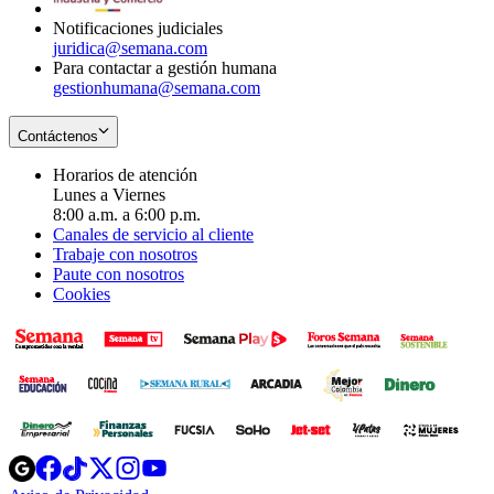
Notificaciones judiciales
juridica@semana.com
Para contactar a gestión humana
gestionhumana@semana.com
Contáctenos
Horarios de atención
Lunes a Viernes
8:00 a.m. a 6:00 p.m.
Canales de servicio al cliente
Trabaje con nosotros
Paute con nosotros
Cookies
Opens
Opens
Opens
Opens
Opens
in
in
in
in
in