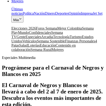
Mujeres
Últimas
noticias
Política
Nación
Dinero
Deportes
Opinión
Impresa
Jet Set
Más
Elecciones 2026
Foros Semana
Mejor Colombia
Semana
Play
Mundo
Confidenciales
Semana
TV
Gente
Especiales
Arcadia
Tecnología
Turismo
Estados
Unidos
Vehículos
Semana Sostenible
Finanzas Personales
4
Patas
Salud
Loterías
Educación
Contenido en
colaboración
Semana Rural
Mujeres
Especiales Multimedia
Prográmese para el Carnaval de Negros y
Blancos en 2025
El Carnaval de Negros y Blancos se
llevará a cabo del 2 al 7 de enero de 2025.
Descubra los eventos más importantes de
esta edición.