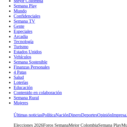
Mejor Colombia
Semana Play
Mundo
Confidenciales
Semana TV
Gente
Especiales
Arcadia
Tecnología
Turismo
Estados Unidos
Vehículos
Semana Sostenible
Finanzas Personales
4 Patas
Salud
Loterías
Educación
Contenido en colaboración
Semana Rural
Mujeres
Últimas noticias
Política
Nación
Dinero
Deportes
Opinión
Impresa
Elecciones 2026
Foros Semana
Mejor Colombia
Semana Play
Mu