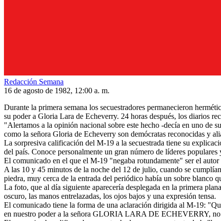
Redacción Semana
16 de agosto de 1982, 12:00 a. m.
Durante la primera semana los secuestradores permanecieron herméticos
su poder a Gloria Lara de Echeverry. 24 horas después, los diarios r
"Alertamos a la opinión nacional sobre este hecho -decía en uno de 
como la señora Gloria de Echeverry son demócratas reconocidas y ali
La sorpresiva calificación del M-19 a la secuestrada tiene su explic
del país. Conoce personalmente un gran número de líderes populares y
El comunicado en el que el M-19 "negaba rotundamente" ser el autor de
A las 10 y 45 minutos de la noche del 12 de julio, cuando se cumplían
piedra, muy cerca de la entrada del periódico había un sobre blanco q
La foto, que al día siguiente aparecería desplegada en la primera pla
oscuro, las manos entrelazadas, los ojos bajos y una expresión tensa.
El comunicado tiene la forma de una aclaración dirigida al M-19: "Que
en nuestro poder a la señora GLORIA LARA DE ECHEVERRY, no he