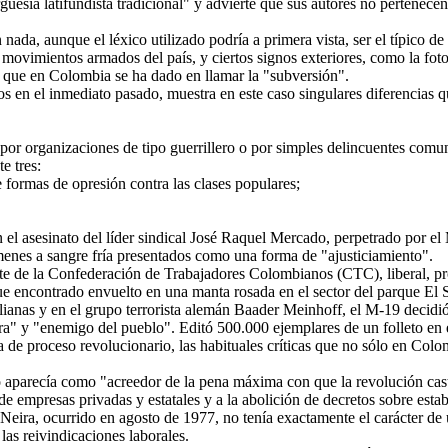
guesía latifundista tradicional" y advierte que sus autores no pertenece
ada, aunque el léxico utilizado podría a primera vista, ser el típico de
os movimientos armados del país, y ciertos signos exteriores, como la f
o que en Colombia se ha dado en llamar la "subversión".
 en el inmediato pasado, muestra en este caso singulares diferencias qu
 por organizaciones de tipo guerrillero o por simples delincuentes comu
e tres:
 formas de opresión contra las clases populares;
n el asesinato del líder sindical José Raquel Mercado, perpetrado por 
es a sangre fría presentados como una forma de "ajusticiamiento".
e de la Confederación de Trabajadores Colombianos (CTC), liberal, pró
fue encontrado envuelto en una manta rosada en el sector del parque El S
lianas y en el grupo terrorista alemán Baader Meinhoff, el M-19 decidi
brera" y "enemigo del pueblo". Editó 500.000 ejemplares de un folleto en
a de proceso revolucionario, las habituales críticas que no sólo en Colom
 aparecía como "acreedor de la pena máxima con que la revolución casti
e empresas privadas y estatales y a la abolición de decretos sobre estab
 Neira, ocurrido en agosto de 1977, no tenía exactamente el carácter de 
as reivindicaciones laborales.