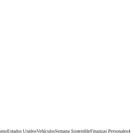
ismo
Estados Unidos
Vehículos
Semana Sostenible
Finanzas Personales
4