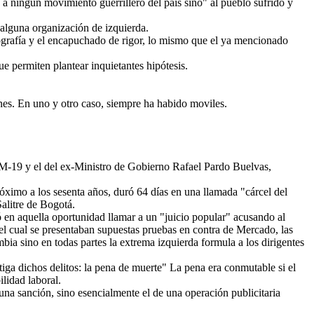
n a ningun movimiento guerrillero del país sino" al pueblo sufrido y
 alguna organización de izquierda.
otografía y el encapuchado de rigor, lo mismo que el ya mencionado
e permiten plantear inquietantes hipótesis.
nes. En uno y otro caso, siempre ha habido moviles.
el M-19 y el del ex-Ministro de Gobierno Rafael Pardo Buelvas,
ximo a los sesenta años, duró 64 días en una llamada "cárcel del
alitre de Bogotá.
ó en aquella oportunidad llamar a un "juicio popular" acusando al
 el cual se presentaban supuestas pruebas en contra de Mercado, las
bia sino en todas partes la extrema izquierda formula a los dirigentes
ga dichos delitos: la pena de muerte" La pena era conmutable si el
ilidad laboral.
una sanción, sino esencialmente el de una operación publicitaria