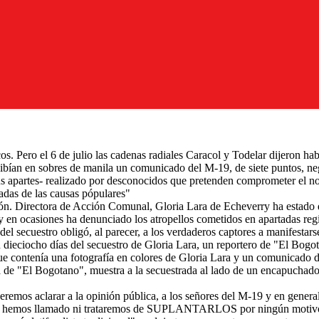
. Pero el 6 de julio las cadenas radiales Caracol y Todelar dijeron habe
ecibían en sobres de manila un comunicado del M-19, de siete puntos, n
sus apartes- realizado por desconocidos que pretenden comprometer el 
adas de las causas pópulares"
ación. Directora de Acción Comunal, Gloria Lara de Echeverry ha estado 
 en ocasiones ha denunciado los atropellos cometidos en apartadas regio
l secuestro obligó, al parecer, a los verdaderos captores a manifestars
 dieciocho días del secuestro de Gloria Lara, un reportero de "El Bogot
ue contenía una fotografía en colores de Gloria Lara y un comunicado d
na de "El Bogotano", muestra a la secuestrada al lado de un encapuchado
remos aclarar a la opinión pública, a los señores del M-19 y en genera
mos llamado ni trataremos de SUPLANTARLOS por ningún motivo an