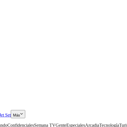
Jet Set
Más
ndo
Confidenciales
Semana TV
Gente
Especiales
Arcadia
Tecnología
Tur