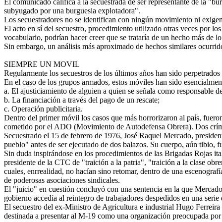
El comunicado califica a la secuestrada de ser representante de la "bur
subyugado por una burguesia explotadora".
Los secuestradores no se identifican con ningún movimiento ni exigen n
El acto en sí del secuestro, procedimiento utilizado otras veces por l
vocabulario, podrían hacer creer que se trataría de un hecho más de l
Sin embargo, un análisis más aproximado de hechos similares ocurridos
SIEMPRE UN MOVIL
Regularmente los secuestros de los últimos años han sido perpetrados
En el caso de los grupos armados, estos móviles han sido esencialment
a. El ajusticiamiento de alguien a quien se señala como responsable de
b. La financiación a través del pago de un rescate;
c. Operación publicitaria.
Dentro del primer móvil los casos que más horrorizaron al país, fuero
cometido por el ADO (Movimiento de Autodefensa Obrera). Dos crímen
Secuestrado el 15 de febrero de 1976, José Raquel Mercado, president
pueblo" antes de ser ejecutado de dos balazos. Su cuerpo, aún tibio, 
Sin duda inspirándose en los procedimientos de las Brigadas Rojas ita
presidente de la CTC de "traición a la patria", "traición a la clase o
cuales, enrrealidad, no hacían sino retomar, dentro de una escenografí
de poderosas asociaciones sindicales.
El "juicio" en cuestión concluyó con una sentencia en la que Mercado
gobierno accedía al reintegro de trabajadores despedidos en una serie d
El secuestro del ex-Ministro de Agricultura e industrial Hugo Ferreira
destinada a presentar al M-19 como una organización preocupada por l