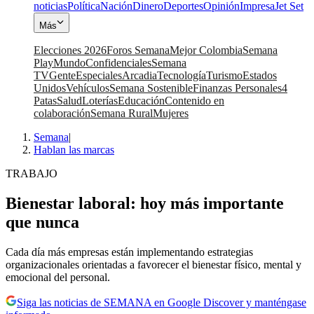
noticias
Política
Nación
Dinero
Deportes
Opinión
Impresa
Jet Set
Más
Elecciones 2026
Foros Semana
Mejor Colombia
Semana
Play
Mundo
Confidenciales
Semana
TV
Gente
Especiales
Arcadia
Tecnología
Turismo
Estados
Unidos
Vehículos
Semana Sostenible
Finanzas Personales
4
Patas
Salud
Loterías
Educación
Contenido en
colaboración
Semana Rural
Mujeres
Semana
|
Hablan las marcas
TRABAJO
Bienestar laboral: hoy más importante
que nunca
Cada día más empresas están implementando estrategias
organizacionales orientadas a favorecer el bienestar físico, mental y
emocional del personal.
Siga las noticias de SEMANA en Google Discover y manténgase