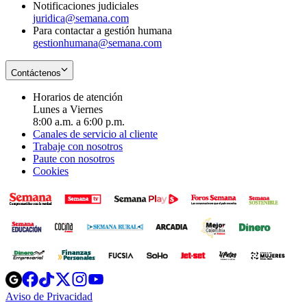
Notificaciones judiciales
juridica@semana.com
Para contactar a gestión humana
gestionhumana@semana.com
Contáctenos
Horarios de atención
Lunes a Viernes
8:00 a.m. a 6:00 p.m.
Canales de servicio al cliente
Trabaje con nosotros
Paute con nosotros
Cookies
Opens
Opens
Opens
Opens
Opens
in
in
in
in
in
Aviso de Privacidad
Opens
new
new
new
new
new