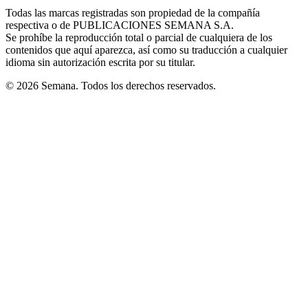
in
window
window
window
window
window
Todas las marcas registradas son propiedad de la compañía
new
respectiva o de PUBLICACIONES SEMANA S.A.
window
Se prohíbe la reproducción total o parcial de cualquiera de los
contenidos que aquí aparezca, así como su traducción a cualquier
idioma sin autorización escrita por su titular.
© 2026 Semana. Todos los derechos reservados.