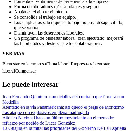
Fomenta el sentimiento de pertenencia a la empresa.
Forma colaboradores más saludables y seguros
Apalanca el alto rendimiento.
Se consolida el trabajo en equipo.
Los empleados saben que su trabajo no pasa desapercibido,
que se valora.
Disminuyen las deserciones laborales.
Un programa de bienestar laboral, bien ejecutado, mejorará
las habilidades y destrezas de los colaboradores.
VER MÁS
Bienestar en la empresa
Clima laboral
Empresas y bienestar
laboral
Compensar
Le puede interesar
Juan Fernando Quintero: dan detalles del contrato que firmará con
Medellín
Atentado en la vía Panamericana: así quedó el peaje de Mondomo
tras ataque con explosivos en plena madrugada
Atlético Nacional hace un último movimiento en el mercado:
refuerzo por pedido de Lucas González
La Guajira en la mira: las prioridades del Gobierno De La Espriella