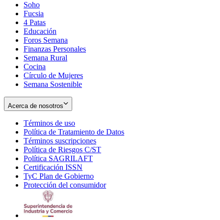
Soho
Opens
Fucsia
in
Opens
4 Patas
new
in
Educación
window
new
Foros Semana
window
Finanzas Personales
Semana Rural
Cocina
Círculo de Mujeres
Semana Sostenible
Acerca de nosotros
Términos de uso
Opens
Política de Tratamiento de Datos
in
Opens
Términos suscripciones
new
Opens
in
Política de Riesgos C/ST
window
in
Opens
new
Política SAGRILAFT
Opens
new
in
window
Certificación ISSN
Opens
in
window
new
TyC Plan de Gobierno
in
new
Opens
window
Protección del consumidor
new
window
in
Opens
window
new
in
window
new
window