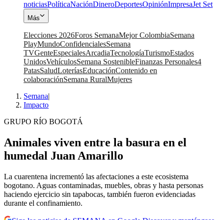
noticias
Política
Nación
Dinero
Deportes
Opinión
Impresa
Jet Set
Más
Elecciones 2026
Foros Semana
Mejor Colombia
Semana
Play
Mundo
Confidenciales
Semana
TV
Gente
Especiales
Arcadia
Tecnología
Turismo
Estados
Unidos
Vehículos
Semana Sostenible
Finanzas Personales
4
Patas
Salud
Loterías
Educación
Contenido en
colaboración
Semana Rural
Mujeres
Semana
|
Impacto
GRUPO RÍO BOGOTÁ
Animales viven entre la basura en el
humedal Juan Amarillo
La cuarentena incrementó las afectaciones a este ecosistema
bogotano. Aguas contaminadas, muebles, obras y hasta personas
haciendo ejercicio sin tapabocas, también fueron evidenciadas
durante el confinamiento.