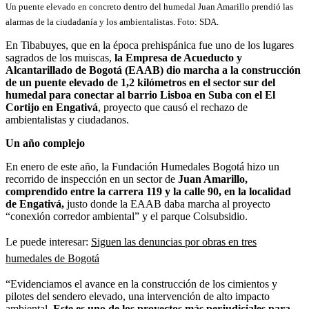
Un puente elevado en concreto dentro del humedal Juan Amarillo prendió las
alarmas de la ciudadanía y los ambientalistas. Foto: SDA.
En Tibabuyes, que en la época prehispánica fue uno de los lugares
sagrados de los muiscas,
la Empresa de Acueducto y
Alcantarillado de Bogotá (EAAB) dio marcha a la construcción
de un puente elevado de 1,2 kilómetros en el sector sur del
humedal para conectar al barrio Lisboa en Suba con el El
Cortijo en Engativá
, proyecto que causó el rechazo de
ambientalistas y ciudadanos.
Un año complejo
En enero de este año, la Fundación Humedales Bogotá hizo un
recorrido de inspección en un sector de
Juan Amarillo,
comprendido entre la carrera 119 y la calle 90, en la localidad
de Engativá,
justo donde la EAAB daba marcha al proyecto
“conexión corredor ambiental” y el parque Colsubsidio.
Le puede interesar:
Siguen las denuncias por obras en tres
humedales de Bogotá
“Evidenciamos el avance en la construcción de los cimientos y
pilotes del sendero elevado, una intervención de alto impacto
ambiental.
Este es uno de los proyectos más perjudiciales para