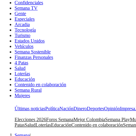
Confidenciales
Semana TV
Gente
Especiales
Arcadia
Tecnología
Turismo
Estados Unidos
Vehículos
Semana Sostenible
Finanzas Personales
4 Patas
Salud
Loterías
Educación
Contenido en colaboración
Semana Rural
Mujeres
Últimas noticias
Política
Nación
Dinero
Deportes
Opinión
Impresa
Elecciones 2026
Foros Semana
Mejor Colombia
Semana Play
Mu
Patas
Salud
Loterías
Educación
Contenido en colaboración
Seman
Semana
|