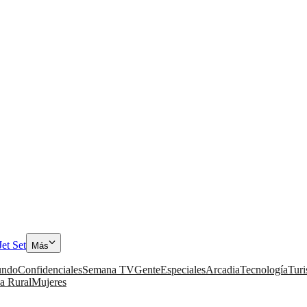
Jet Set
Más
ndo
Confidenciales
Semana TV
Gente
Especiales
Arcadia
Tecnología
Tur
a Rural
Mujeres