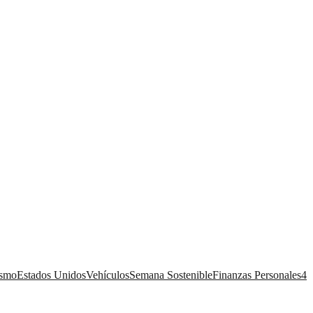
ismo
Estados Unidos
Vehículos
Semana Sostenible
Finanzas Personales
4