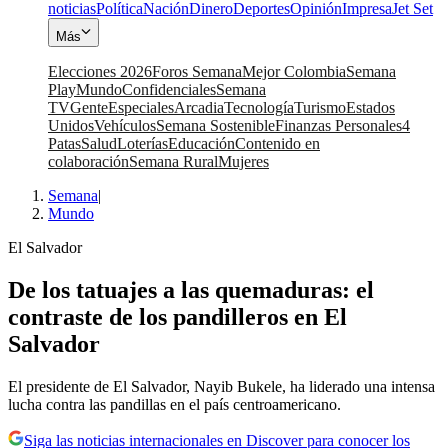
noticias
Política
Nación
Dinero
Deportes
Opinión
Impresa
Jet Set
Más
Elecciones 2026
Foros Semana
Mejor Colombia
Semana
Play
Mundo
Confidenciales
Semana
TV
Gente
Especiales
Arcadia
Tecnología
Turismo
Estados
Unidos
Vehículos
Semana Sostenible
Finanzas Personales
4
Patas
Salud
Loterías
Educación
Contenido en
colaboración
Semana Rural
Mujeres
Semana
|
Mundo
El Salvador
De los tatuajes a las quemaduras: el
contraste de los pandilleros en El
Salvador
El presidente de El Salvador, Nayib Bukele, ha liderado una intensa
lucha contra las pandillas en el país centroamericano.
Siga las noticias internacionales en Discover para conocer los