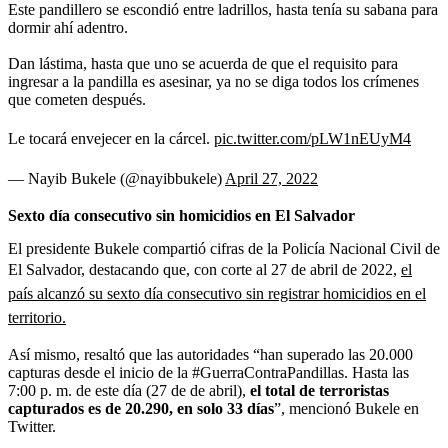
Este pandillero se escondió entre ladrillos, hasta tenía su sabana para
dormir ahí adentro.
Dan lástima, hasta que uno se acuerda de que el requisito para
ingresar a la pandilla es asesinar, ya no se diga todos los crímenes
que cometen después.
Le tocará envejecer en la cárcel.
pic.twitter.com/pLW1nEUyM4
— Nayib Bukele (@nayibbukele)
April 27, 2022
Sexto día consecutivo sin homicidios en El Salvador
El presidente Bukele compartió cifras de la Policía Nacional Civil de
El Salvador, destacando que, con corte al 27 de abril de 2022,
el
país alcanzó su sexto día consecutivo sin registrar homicidios en el
territorio.
Así mismo, resaltó que las autoridades “han superado las 20.000
capturas desde el inicio de la #GuerraContraPandillas. Hasta las
7:00 p. m. de este día (27 de de abril),
el total de terroristas
capturados es de 20.290, en solo 33 días
”, mencionó Bukele en
Twitter.