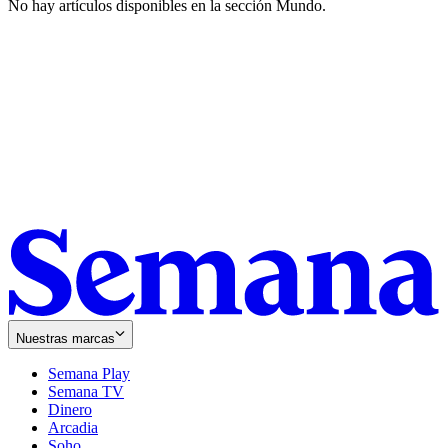
No hay artículos disponibles en la sección
Mundo
.
Nuestras marcas
Semana Play
Semana TV
Dinero
Arcadia
Soho
Opens