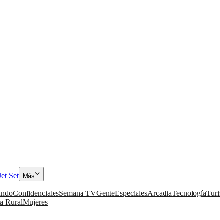
Jet Set
Más
ndo
Confidenciales
Semana TV
Gente
Especiales
Arcadia
Tecnología
Tur
a Rural
Mujeres