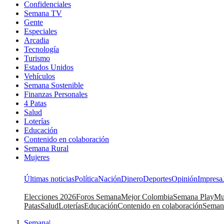
Confidenciales
Semana TV
Gente
Especiales
Arcadia
Tecnología
Turismo
Estados Unidos
Vehículos
Semana Sostenible
Finanzas Personales
4 Patas
Salud
Loterías
Educación
Contenido en colaboración
Semana Rural
Mujeres
Últimas noticias
Política
Nación
Dinero
Deportes
Opinión
Impresa
Elecciones 2026
Foros Semana
Mejor Colombia
Semana Play
Mu
Patas
Salud
Loterías
Educación
Contenido en colaboración
Seman
Semana
|