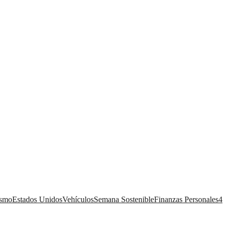
ismo
Estados Unidos
Vehículos
Semana Sostenible
Finanzas Personales
4